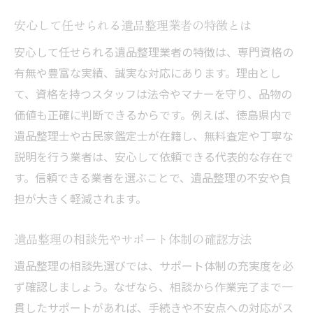
安心できる遺品整理の手順と注意事項を解
安心して任せられる遺品整理業者の特徴とは
説
安心して任せられる遺品整理業者の特徴は、専門資格の
トラブルを防ぐ遺品整理の計画の立て方
有無や豊富な実績、誠実な対応にあります。理由とし
遺品整理の進め方で家族間トラブルを避け
て、資格を持つスタッフは法令やマナーを守り、品物の
るには
価値も正確に判断できるからです。例えば、徳島県内で
初めてでも無理なく進む遺品整理の流れ
遺品整理士や古民家鑑定士が在籍し、無料査定や丁寧な
遺品整理を頼む際に気をつけるポイント
説明を行う業者は、安心して依頼できる代表的な存在で
遺品整理依頼前に確認したい重要な注意点
す。信頼できる業者を選ぶことで、遺品整理の不安や負
トラブル回避のための遺品整理業者チェッ
担が大きく軽減されます。
ク法
遺品整理時に発生しやすい問題と対策方法
遺品整理の相談先やサポート体制の確認方法
遺品整理の見積もりで確認すべき項目まと
遺品整理の相談先選びでは、サポート体制の充実度を必
め
ず確認しましょう。なぜなら、相談から作業完了まで一
遺品整理を頼む時に多い失敗例と防ぎ方
貫したサポートがあれば、手続きや不安点への対応がス