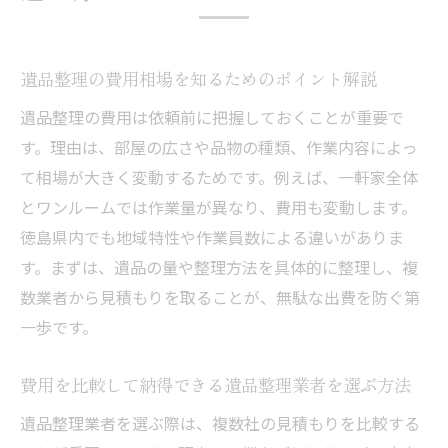
遺品整理を放置すると起こりうるリスクと
は
遺品整理が必要になるタイミングと主な理
遺品整理の費用相場を知るためのポイント解説
由
遺品整理の費用は依頼前に把握しておくことが重要で
遺品整理を行うことで得られる家族の安心
す。理由は、部屋の広さや品物の種類、作業内容によっ
感
て相場が大きく変動するためです。例えば、一軒家全体
遺品整理を遅らせると発生する問題点
とワンルームでは作業量が異なり、費用も変動します。
遺品整理の重要性と心の整理の関係性
徳島県内でも地域特性や作業員数による違いがありま
遺品整理をしない場合の法的・実務的な影
す。まずは、遺品の量や整理方法を具体的に整理し、複
響
数業者から見積もりを取ることが、無駄な出費を防ぐ第
納得できる遺品整理のための安心ポイント集
一歩です。
納得できる遺品整理を進めるための心得
費用を比較して納得できる遺品整理業者を選ぶ方法
遺品整理で安心できる対応を選ぶコツ
遺品整理業者を選ぶ際は、複数社の見積もりを比較する
遺品整理の現場で大切にしたい配慮と工夫