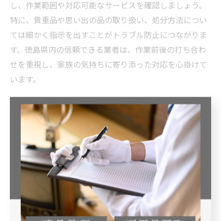
し、作業範囲や対応可能なサービスを確認しましょう。
特に、貴重品や思い出の品の取り扱い、処分方法につい
ては細かく指示を出すことがトラブル防止につながりま
す。徳島県内の信頼できる業者は、作業前後の打ち合わ
せを重視し、家族の気持ちに寄り添った対応を心掛けて
います。
トラブルを防ぐ遺品整理の計画の立て方
遺品整理におけるトラブルを未然に防ぐには、計画的な
進行が不可欠です。まず、作業日程や担当者、役割分担
を家族間で明確にし、業者とも十分に打ち合わせを行い
ましょう。見積もり内容や契約事項を事前に確認し、不
明点はその都度解消することが重要です。徳島県の遺品
整理業者では、丁寧な説明と柔軟な対応で、依頼者が安
心して任せられる環境を整えています。