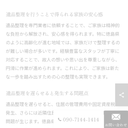
遺品整理を行うことで得られる家族の安心感
遺品整理を専門業者に依頼することで、ご家族は精神的
な負担から解放され、安心感を得られます。特に徳島県
のように高齢化が進む地域では、家族だけで整理するの
が難しい場合が多いです。経験豊富なスタッフが丁寧に
対応することで、故人の想いや思い出を尊重しながら、
円滑に作業が進められます。これにより、ご家族は新た
な一歩を踏み出すための心の整理も実現できます。
遺品整理を遅らせると発生する問題点
遺品整理を遅らせると、住居の管理費用や固定資産税の
発生、さらには近隣住民とのトラブルなど、さまざまな
090-7144-1414
問題が生じます。徳島県でも、空き家状態が長引くこと
お問い合わせ