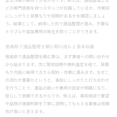
正な作業が期待できるからです。例えば、遺品整理士な
解説
どの専門資格を持つスタッフが在籍しているか、作業前
費用を比較して納得できる遺品整理業者を
にしっかりと見積もりや説明があるかを確認しましょ
選ぶ方法
う。結果として、納得した形で遺品整理が進み、不要な
遺品整理にかかる追加費用の内訳と注意点
トラブルや追加費用の発生を防ぐことができます。
見積もり時に確認したい遺品整理費用のポ
イント
徳島県で遺品整理を頼む際の流れと基本知識
費用トラブルを避ける遺品整理業者の選び
徳島県で遺品整理を頼む際は、まず業者への問い合わせ
方
から始まります。次に現地訪問や無料査定を経て、見積
信頼できる業者の費用明細や見積もりの見
もり内容に納得できたら契約・作業に進みます。なぜこ
抜き方
の流れが重要かというと、事前にしっかりと打ち合わせ
初めてでも安心できる遺品整理の進め方
を行うことで、遺品の扱いや費用の目安が明確になり、
初めての遺品整理で準備すべきポイントま
安心して依頼できるからです。例えば、事前相談で要望
とめ
や品物の価値判断を丁寧に説明してもらえる業者は信頼
性が高いと言えます。
遺品整理の事前相談やサポートの活用方法