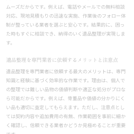
ムーズだからです。例えば、電話やメールでの無料相談
安心できる遺品整理を頼むための事前準備
対応、現地見積もりの迅速な実施、作業後のフォロー体
徳島県で遺品整理を検討するなら知っておきた
制が整っている業者を選ぶと安心です。結果的に、困っ
い知識
た時もすぐに相談でき、納得のいく遺品整理が実現しま
徳島県で遺品整理を検討する際の基本ポイ
す。
ント
遺品整理の相場や費用に関する最新情報
遺品整理を専門業者に依頼するメリットと注意点
特殊清掃が必要な場合の遺品整理の対応方
遺品整理を専門業者に依頼する最大のメリットは、専門
法
知識と経験に基づく効率的な作業です。理由は、個人で
徳島県の遺品整理で活用できるサポート制
の整理では難しい品物の価値判断や適正な処分がプロな
度
ら可能だからです。例えば、骨董品や価値の分かりにく
遺品整理を進める上で知っておきたいマナ
い品も適切に査定してもらえます。ただし、注意点とし
ー
ては契約内容や追加費用の有無、作業範囲を事前に細か
遺品整理を依頼する時の法律や相続の基礎
く確認し、信頼できる業者かどうか見極めることが重要
知識