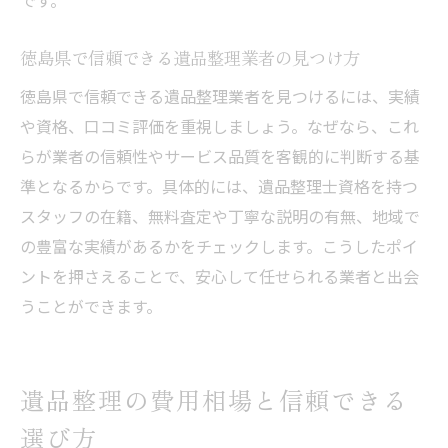
です。
遺品整理は誰に頼むべきか迷ったときの判断基
徳島県で信頼できる遺品整理業者の見つけ方
準
遺品整理を誰に頼むべきか考える際のポイ
徳島県で信頼できる遺品整理業者を見つけるには、実績
ント
や資格、口コミ評価を重視しましょう。なぜなら、これ
らが業者の信頼性やサービス品質を客観的に判断する基
家族で遺品整理を行う場合と業者依頼の違
準となるからです。具体的には、遺品整理士資格を持つ
い
スタッフの在籍、無料査定や丁寧な説明の有無、地域で
遺品整理の依頼先選びで確認すべきこと
の豊富な実績があるかをチェックします。こうしたポイ
親の遺品整理を任せる際の役割分担の考え
ントを押さえることで、安心して任せられる業者と出会
方
うことができます。
信頼できる遺品整理業者の見極め方とは
迷った時の遺品整理相談先とサポート活用
法
遺品整理の費用相場と信頼できる
遺品整理が必要な理由と放置するリスクとは
選び方