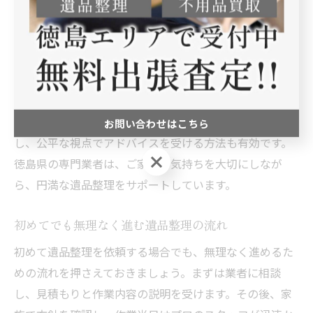
遺品整理の進め方で家族間トラブルを避けるには
家族間のトラブルを避けるためには、遺品整理の進め方
に工夫が必要です。まず、全員の意見を尊重し合い、残
す品や譲る品を共同で決定することが大切です。意見の
相違が出た場合は、第三者である遺品整理業者に相談
お問い合わせはこちら
し、公平な視点でアドバイスを受ける方法も有効です。
お問い合わせはこちら
徳島県の専門業者は、ご家族の気持ちを大切にしなが
ら、円満な遺品整理をサポートしています。
初めてでも無理なく進む遺品整理の流れ
初めて遺品整理を依頼する場合でも、無理なく進めるた
めの流れを押さえておきましょう。まずは業者に相談
し、見積もりと作業内容の説明を受けます。その後、家