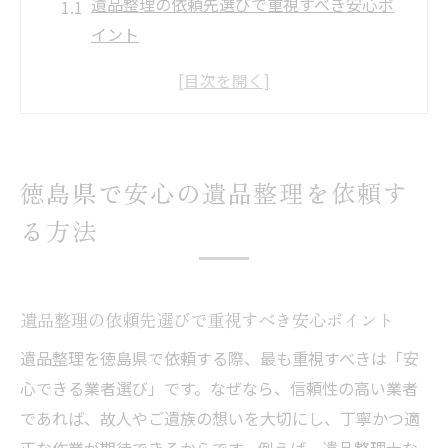
遺品整理の依頼先選びで重視すべき安心ポ
イント
徳島県で遺品整理を頼む際の流れと基本知
識
安心して任せられる遺品整理業者の特徴と
は
徳島県で安心の遺品整理を依頼す
遺品整理の相談先やサポート体制の確認方
る方法
法
遺品整理を専門業者に依頼するメリットと
注意点
遺品整理の依頼先選びで重視すべき安心ポイント
徳島県で信頼できる遺品整理業者の見つけ
方
遺品整理を徳島県で依頼する際、最も重視すべきは「安
心できる業者選び」です。なぜなら、信頼性の高い業者
遺品整理の費用相場と信頼できる選び方
であれば、故人やご遺族の想いを大切にし、丁寧かつ適
遺品整理の費用相場を知るためのポイント