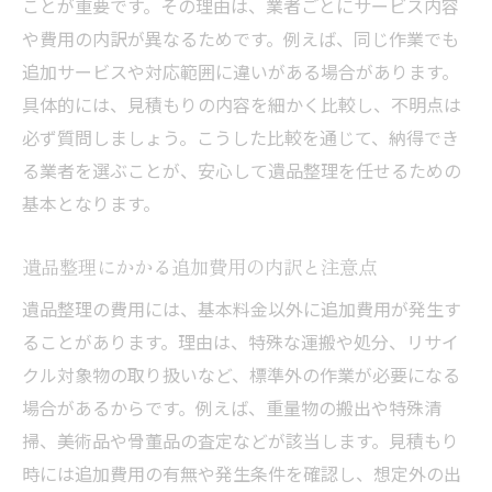
ことが重要です。その理由は、業者ごとにサービス内容
遺品整理で後悔しないためのポイントまと
や費用の内訳が異なるためです。例えば、同じ作業でも
め
追加サービスや対応範囲に違いがある場合があります。
安心して任せられる遺品整理業者の特徴
具体的には、見積もりの内容を細かく比較し、不明点は
遺品整理の手続きで押さえておきたいポイ
必ず質問しましょう。こうした比較を通じて、納得でき
ント
る業者を選ぶことが、安心して遺品整理を任せるための
基本となります。
遺品整理にかかる追加費用の内訳と注意点
遺品整理の費用には、基本料金以外に追加費用が発生す
ることがあります。理由は、特殊な運搬や処分、リサイ
クル対象物の取り扱いなど、標準外の作業が必要になる
場合があるからです。例えば、重量物の搬出や特殊清
掃、美術品や骨董品の査定などが該当します。見積もり
時には追加費用の有無や発生条件を確認し、想定外の出