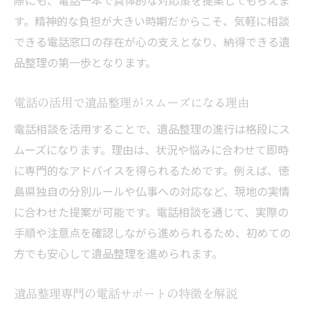
際にも、電話一本で具体的な対応策を提案してもらえま
グ
す。精神的な負担が大きい時期だからこそ、気軽に相談
徳島県の遺品整理を電話で始めるポイント
できる電話窓口の存在が心の支えとなり、納得できる遺
徳島ならではの遺品整理事情と注意点を解説
品整理の第一歩となります。
徳島県の遺品整理で守りたい地域ルール
電話の活用で遺品整理がスムーズになる理由
遺品整理の分別や供養における徳島の特徴
電話相談を活用することで、遺品整理の進行は格段にス
電話で確認したい遺品整理の注意事項
ムーズになります。理由は、状況や悩みに合わせて即時
徳島の伝統や風習が遺品整理に与える影響
に専門的なアドバイスを得られるためです。例えば、徳
遺品整理の捨ててはいけないものを電話で
島県独自の分別ルールや仏事への対応など、現地の実情
相談
に合わせた提案が可能です。電話相談を通じて、実際の
地域特有の遺品整理事情を電話相談で把握
手順や注意点を確認しながら進められるため、初めての
遺品整理で困った時に役立つ電話活用術
方でも安心して遺品整理を進められます。
遺品整理の悩みを電話相談で素早く解決す
る方法
遺品整理専門の電話サポートの特徴を解説