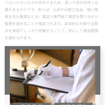
てはいけないものが存在するため、誤った処分を防ぐ必
要があるからです。例えば、仏具や伝統工芸品、個人情
報を含む書類などは、電話で専門家に確認を取りながら
整理を進めることが推奨されます。具体的な手順や注意
点を電話でしっかり把握することで、安心して遺品整理
を進められます。
徳島の伝統や風習が遺品整理に与える影響
徳島県では、地域の伝統や風習が遺品整理の進め方に大
きな影響を与えます。理由は、仏事や供養、地域コミュ
ニティとの関わりが深く、遺族や近隣住民との調和が重
視されるからです。例えば、仏壇や神棚の処分には、地
元の寺院や神社に相談し、供養を行うことが一般的で
す。こうした伝統や風習を尊重することで、故人や家族
の思いを大切にし、地域社会との円滑な関係を維持しな