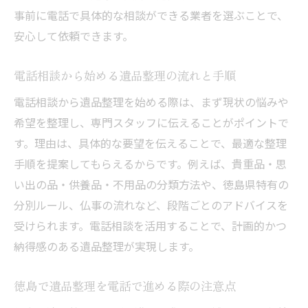
遺品整理の費用やサービス内容を電話で比
事前に電話で具体的な相談ができる業者を選ぶことで、
較
安心して依頼できます。
安心できる遺品整理を選ぶ際の注意点
電話相談から始める遺品整理の流れと手順
電話相談で知る遺品整理の流れと手順
電話相談から遺品整理を始める際は、まず現状の悩みや
遺品整理の電話相談で全体の流れを確認
希望を整理し、専門スタッフに伝えることがポイントで
徳島の遺品整理は電話で手順を把握しやす
す。理由は、具体的な要望を伝えることで、最適な整理
い
手順を提案してもらえるからです。例えば、貴重品・思
電話相談で整理手順や注意点を詳しく聞く
い出の品・供養品・不用品の分類方法や、徳島県特有の
方法
分別ルール、仏事の流れなど、段階ごとのアドバイスを
遺品整理の開始から完了まで電話で段取り
受けられます。電話相談を活用することで、計画的かつ
電話で聞ける遺品整理の現場作業の進め方
納得感のある遺品整理が実現します。
徳島県の遺品整理手順を電話で依頼する流
れ
徳島で遺品整理を電話で進める際の注意点
遺品整理における供養や処分のポイント