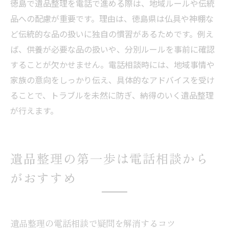
徳島で遺品整理を電話で進める際は、地域ルールや伝統
遺品整理で供養が必要な品の見極め方
品への配慮が重要です。理由は、徳島県は仏具や神棚な
電話で相談できる遺品整理と供養の流れ
ど伝統的な品の扱いに独自の慣習があるためです。例え
ば、供養が必要な品の扱いや、分別ルールを事前に確認
徳島の伝統に配慮した遺品整理の供養方法
することが欠かせません。電話相談時には、地域事情や
遺品整理で迷いやすい処分方法を電話で確
家族の意向をしっかり伝え、具体的なアドバイスを受け
認
ることで、トラブルを未然に防ぎ、納得のいく遺品整理
供養や処分の注意点を電話相談で把握
が行えます。
遺品整理から供養まで電話相談で安心解決
徳島県で遺品整理を進める際の心得まとめ
遺品整理を徳島で安心して進める心得
遺品整理の第一歩は電話相談から
電話相談を活用した遺品整理の心構え
がおすすめ
徳島県の遺品整理で大切にしたいポイント
遺品整理の電話活用による負担軽減法
電話相談で納得できる遺品整理を実現
遺品整理の電話相談で疑問を解消するコツ