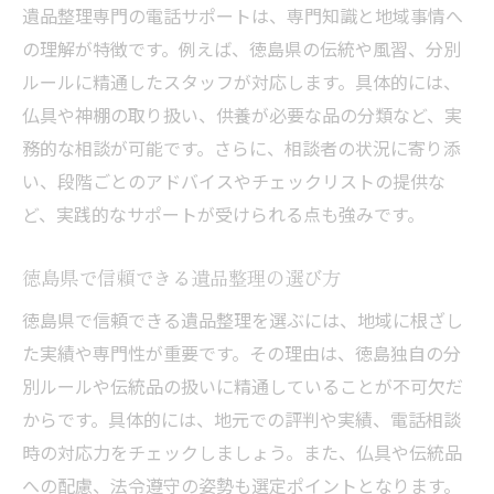
徳島県で遺品整理の相談に適した電話窓口
遺品整理専門の電話サポートは、専門知識と地域事情へ
困った時に活用できる遺品整理の電話サポ
の理解が特徴です。例えば、徳島県の伝統や風習、分別
ート
ルールに精通したスタッフが対応します。具体的には、
仏具や神棚の取り扱い、供養が必要な品の分類など、実
電話で聞ける遺品整理サービス内容のポイ
務的な相談が可能です。さらに、相談者の状況に寄り添
ント
い、段階ごとのアドバイスやチェックリストの提供な
遺品整理の分別や供養も電話で相談できる
ど、実践的なサポートが受けられる点も強みです。
安心感
遺品整理の不用品回収も電話で一括相談
徳島県で信頼できる遺品整理の選び方
安心して任せるための遺品整理の選び方
徳島県で信頼できる遺品整理を選ぶには、地域に根ざし
電話でわかる遺品整理業者の信頼性ポイン
た実績や専門性が重要です。その理由は、徳島独自の分
ト
別ルールや伝統品の扱いに精通していることが不可欠だ
徳島県で選ぶべき遺品整理サービスの特徴
からです。具体的には、地元での評判や実績、電話相談
遺品整理を安心して任せるための基準
時の対応力をチェックしましょう。また、仏具や伝統品
電話相談で見極める遺品整理の対応力
への配慮、法令遵守の姿勢も選定ポイントとなります。