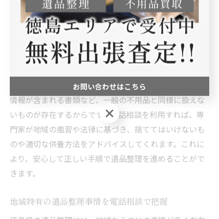
がら遺品整理が進められます。
遺品整理の捨ててはいけないものを電話で相談
遺品整理では、捨ててはいけないものの判断に迷うこと
が多く、徳島県のルールや宗教的な背景を踏まえた相談
が欠かせません。なぜなら、仏具や神棚、貴重品、個人
お問い合わせはこちら
情報が含まれる書類など、一般の不用品と同様に扱えな
お問い合わせはこちら
いものが存在するからです。電話相談を利用すれば、専
門家が地域の風習や法律に基づき、捨ててはいけないも
のや適切な供養方法をアドバイスしてくれます。これに
より、安心して正しい手順で遺品整理を進めることがで
きます。
地域特有の遺品整理事情を電話相談で把握