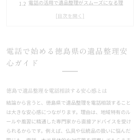
電話の活用で遺品整理がスムーズになる理
由
遺品整理専門の電話サポートの特徴を解説
徳島県で信頼できる遺品整理の選び方
電話相談から始める遺品整理の流れと手順
電話で始める徳島県の遺品整理安
徳島で遺品整理を電話で進める際の注意点
心ガイド
遺品整理の第一歩は電話相談からがおすすめ
遺品整理の電話相談で疑問を解消するコツ
電話相談が遺品整理の不安を和らげる理由
徳島で遺品整理を電話相談する安心感とは
徳島で遺品整理の専門家に電話相談するメ
結論から言うと、徳島県で遺品整理を電話相談すること
リット
は大きな安心感につながります。理由は、地域特有のル
電話相談で知る遺品整理の費用とサービス
ールや風習に精通した専門家から直接アドバイスを受け
内容
られるからです。例えば、仏具や伝統品の扱いに悩んだ
遺品整理の悩みを電話で相談するタイミン