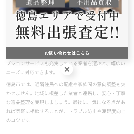
仏事、伝統的な品々への対応が重要です。特に、仏具や
神棚、工芸品などは専門知識が必要となるため、経験豊
富な業者を選ぶことが大切です。
また、遺品整理の費用や作業内容は業者によって異なる
ため、事前に複数社の見積もりを取り、内容や料金をし
お問い合わせはこちら
っかり比較しましょう。供養や買取、特殊清掃などのオ
プションサービスも充実している業者を選ぶと、幅広い
お問い合わせはこちら
ニーズに対応できます。
徳島市では、近隣住民への配慮や家族間の意向調整も欠
かせません。地域に根差した業者と連携し、安心・丁寧
な遺品整理を実現しましょう。最後に、気になる点があ
れば気軽に相談することが、トラブル防止や満足度向上
のコツです。