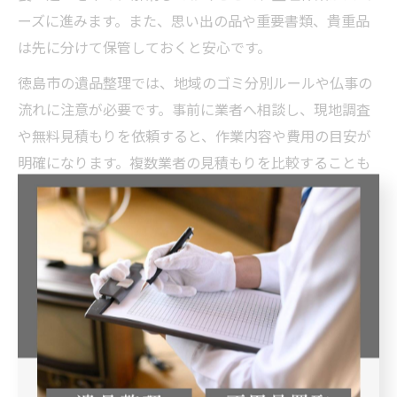
ーズに進みます。また、思い出の品や重要書類、貴重品
は先に分けて保管しておくと安心です。
徳島市の遺品整理では、地域のゴミ分別ルールや仏事の
流れに注意が必要です。事前に業者へ相談し、現地調査
や無料見積もりを依頼すると、作業内容や費用の目安が
明確になります。複数業者の見積もりを比較することも
重要なポイントです。
さらに、遺品の供養や買取サービスを利用する場合は、
業者の対応範囲や実績を確認しましょう。口コミや実際
の利用者の声も参考にし、信頼できる専門業者に依頼す
ることで、安心して相談を進められます。
徳島市ならではの遺品整理ポイントまとめ
徳島市で遺品整理を行う際は、地域独自の分別ルールや