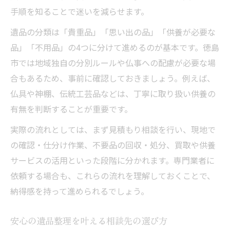
手順を知ることで迷いを減らせます。
例
見落としがちな遺品整理の対策とその活用
遺品の分類は「貴重品」「思い出の品」「供養が必要な
法
品」「不用品」の4つに分けて進めるのが基本です。徳島
市では地域独自の分別ルールや仏事への配慮が必要な場
遺品整理の相談が役立つトラブル回避の工
合もあるため、事前に確認しておきましょう。例えば、
夫
仏具や神棚、伝統工芸品などは、丁寧に取り扱い供養の
迷いやすい遺品整理の判断ポイントを解説
有無を判断することが重要です。
遺品整理で困ったときに頼る相談サービス
実際の流れとしては、まず見積もり相談を行い、現地で
丁寧な遺品整理を実現する準備と手順
の確認・仕分け作業、不要品の回収・処分、買取や供養
遺品整理の準備で大切なポイントを紹介
サービスの活用といった段階に分かれます。専門業者に
丁寧な遺品整理を進める具体的な手順とは
依頼する場合も、これらの流れを理解しておくことで、
遺品整理の相談を活かす事前準備のコツ
納得感を持って進められるでしょう。
徳島市対応の遺品整理で注意すべき点
遺品整理を丁寧に行うためのチェックリス
安心の遺品整理を叶える相談先の選び方