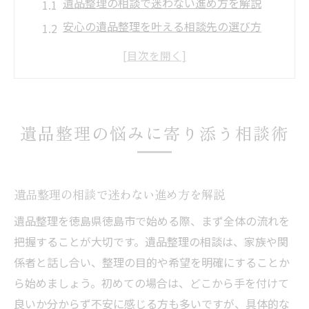
遺品整理の相談で迷わない進め方を解説
安心の遺品整理を叶える相談先の選び方
遺品整理相談でよくある悩みと解決法
徳島市で信頼できる遺品整理相談の特徴
遺品整理の不安を相談で軽減するポイント
徳島市で安心して始める遺品整理の流れ
遺品整理の悩みに寄り添う相談術
徳島市の遺品整理はどんな流れで進むのか
遺品整理の基本手順と徳島市の特徴を解説
安心のために押さえたい遺品整理の流れ
遺品整理の相談で迷わない進め方を解説
遺品整理相談で知るべき準備と進め方のコ
遺品整理を徳島県徳島市で始める際、まず全体の流れを
ツ
把握することが大切です。遺品整理の相談は、家族や関
徳島市ならではの遺品整理ポイントまとめ
係者と話し合い、整理の目的や希望を明確にすることか
もし遺品整理で迷ったなら必見の対策
ら始めましょう。初めての場合は、どこから手を付けて
良いか分からず不安に感じる方も多いですが、具体的な
遺品整理で迷ったとき相談したいケース事