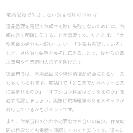
遺品整理の電話相談で重視したい内容とは
電話依頼で失敗しない遺品整理の進め方
電話依頼で安心できる遺品整理サービスの
遺品整理を電話で依頼する際に失敗しないためには、依
選び方
頼内容を明確に伝えることが重要です。たとえば、「大
遺品整理を電話で任せる時の確認ポイント
型家電の処分もお願いしたい」「供養も希望している」
安心できる遺品整理は電話の対応力がカギ
など、具体的な要望を最初に伝えることで、後からの追
トラブル回避のための遺品整理ガイド
加費用や作業範囲の誤解を防げます。
遺品整理の電話依頼で多いトラブル事例と
徳島市では、不用品回収や特殊清掃が必要になるケース
対策
も多くみられます。電話口で「どこまでが基本サービス
電話で注意したい遺品整理の追加費用リス
に含まれるのか」「オプション料金はどうなるのか」を
ク
必ず確認しましょう。実際に現場経験のあるスタッフが
遺品整理を電話相談で失敗しないための工
対応しているかもポイントです。
夫
また、作業当日の流れや必要な立ち合いの有無、作業時
電話依頼時の遺品整理で見積もりを確認す
間の目安なども電話で確認しておくと安心です。過去に
る理由