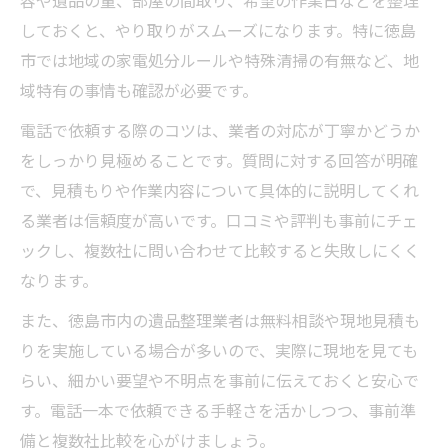
容や遺品の量、部屋の間取り、希望の作業日などを整理
遺品整理を電話で頼む時の徳島市の家電処
しておくと、やり取りがスムーズになります。特に徳島
分事情
市では地域の家電処分ルールや特殊清掃の有無など、地
徳島市の遺品整理でよくあるトラブル事例
域特有の事情も確認が必要です。
遺品整理を電話依頼する前に確認すべきこと
電話で依頼する際のコツは、業者の対応が丁寧かどうか
遺品整理の電話依頼前に準備したい情報
をしっかり見極めることです。質問に対する回答が明確
電話で伝えるべき遺品整理の希望や条件
で、見積もりや作業内容について具体的に説明してくれ
遺品整理業者選びで電話相談時に確認する
る業者は信頼度が高いです。口コミや評判も事前にチェ
点
ックし、複数社に問い合わせて比較すると失敗しにくく
追加費用を防ぐ遺品整理の電話ヒアリング
なります。
遺品整理の電話依頼で契約前に確認する事
また、徳島市内の遺品整理業者は無料相談や現地見積も
項
りを実施している場合が多いので、実際に現地を見ても
安心して任せるための遺品整理ポイント
らい、細かい要望や不明点を事前に伝えておくと安心で
信頼できる遺品整理業者を電話で見極める
す。電話一本で依頼できる手軽さを活かしつつ、事前準
方法
備と複数社比較を心がけましょう。