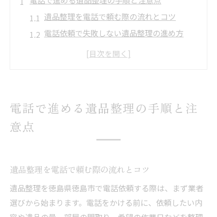
電話で進める遺品整理の手順と注意点
遺品整理を電話で頼む際の流れとコツ
電話依頼で失敗しない遺品整理の進め方
電話で遺品整理の見積もりを依頼するポイ
ント
遺品整理の電話相談時に気を付けるべき点
電話での遺品整理依頼で注意したい費用面
電話で進める遺品整理の手順と注
徳島県徳島市ならではの遺品整理事情を解説
意点
徳島県徳島市の遺品整理に多い相談内容と
は
地域特有の遺品整理ルールと電話依頼の注
遺品整理を電話で頼む際の流れとコツ
意
遺品整理を徳島県徳島市で電話依頼する際は、まず業者
徳島市で遺品整理を電話依頼する際の行政
選びから始まります。電話をかける前に、依頼したい内
対応