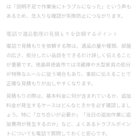
は「説明不足で作業後にトラブルになった」という声も
遺品整理トラブルを避ける電話での質問例
あるため、念入りな確認が失敗防止につながります。
忙しい方に適した遺品整理の依頼方法
忙しい人が電話で遺品整理を効率化するコ
電話で遺品整理の見積もりを依頼するポイント
ツ
電話で見積もりを依頼する際は、遺品の量や種類、部屋
電話一本で完結する遺品整理の依頼ポイン
の広さ、処分したい品目をできるだけ詳しく伝えること
ト
が重要です。徳島県徳島市では冷蔵庫や大型家具の処分
時短で遺品整理を進める電話依頼の工夫
が特殊なルールに従う場合もあり、事前に伝えることで
遺品整理を電話で依頼する際のスムーズな
正確な見積もりが出しやすくなります。
流れ
見積もりの際は、基本料金に何が含まれているか、追加
電話対応が迅速な遺品整理業者の特徴
料金が発生するケースはどんなときかを必ず確認しまし
ょう。特に「立ち合いが必要か」「当日の追加作業に追
加費用が発生するのか」など、よくあるトラブルポイン
トについても電話で質問しておくと安心です。