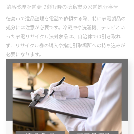
遺品整理を電話で頼む時の徳島市の家電処分事情
徳島市で遺品整理を電話で依頼する際、特に家電製品の
処分には注意が必要です。冷蔵庫や洗濯機、テレビとい
った家電リサイクル法対象品は、自治体では引き取れ
ず、リサイクル券の購入や指定引取場所への持ち込みが
必要になります。
電話で業者に依頼する場合、家電の回収・処分に関して
「リサイクル料金が含まれているか」「どのように処分
されるのか」を必ず確認しましょう。対応していない業
者に依頼すると、結局自分で手続きしなければならず、
二度手間になることもあります。
また、徳島市内には小型家電回収ボックスも設置されて
おり、一部の家電やパソコンなどは無料で回収可能で
す。電話相談時に、対象品目や持ち込み場所についても