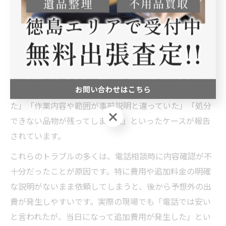
質問し、最適な処分方法を選ぶと費用節約と手間の軽減
につながります。
徳島市の遺品整理でよくあるトラブル事例
徳島市で遺品整理を電話で依頼した際によくあるトラブ
お問い合わせはこちら
ルとして、「見積もりと実際の請求額が大きく異なっ
た」「作業内容や範囲が事前説明と違っていた」「処分
お問い合わせはこちら
できない品物が残ってしまった」といったケースが報告
されています。
これらのトラブルの多くは、電話相談時に内容確認が不
十分だったことが原因です。特に費用や追加料金の明確
な説明がないまま依頼してしまうと、後から予想外の出
費が発生しやすいです。実際の現場でも「電話では安い
と言われたが、当日になって追加費用が発生した」とい