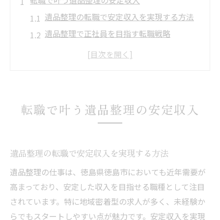
転職で叶う遺品整理の安定収入
遺品整理の転職で安定収入を実現する方法
遺品整理で正社員を目指す転職戦略
転職先で遺品整理の給与相場を把握しよう
遺品整理の転職で年収アップを狙うコツ
遺品整理の転職が叶える将来の安定とは
未経験から始める遺品整理の求人事情
転職で叶う遺品整理の安定収入
未経験歓迎の遺品整理求人を探すポイント
遺品整理の求人で重視したい研修制度とは
未経験者が遺品整理で転職成功する秘訣
遺品整理の転職で安定収入を実現する方法
遺品整理の求人応募時に準備すべきこと
遺品整理の仕事は、徳島県徳島市においても近年需要が
未経験から遺品整理の仕事を始める不安解
高まっており、安定した収入を目指せる職種として注目
消法
されています。特に地域密着型の求人が多く、未経験か
徳島市で注目の遺品整理職の魅力とは
らでもスタートしやすい点が魅力です。安定収入を実現