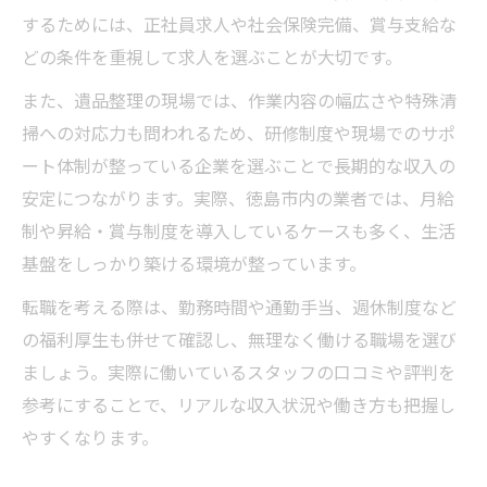
するためには、正社員求人や社会保険完備、賞与支給な
遺品整理職が徳島市で注目される理由
どの条件を重視して求人を選ぶことが大切です。
徳島市で遺品整理に転職する魅力を解説
また、遺品整理の現場では、作業内容の幅広さや特殊清
遺品整理のやりがいと徳島市での評価
掃への対応力も問われるため、研修制度や現場でのサポ
徳島市に根ざす遺品整理職の将来性とは
ート体制が整っている企業を選ぶことで長期的な収入の
地域密着型遺品整理職の強みを知ろう
安定につながります。実際、徳島市内の業者では、月給
遺品整理に挑戦するなら徳島市で決まり
制や昇給・賞与制度を導入しているケースも多く、生活
遺品整理の転職に徳島市が最適な理由
基盤をしっかり築ける環境が整っています。
徳島市で遺品整理の求人が増える背景
転職を考える際は、勤務時間や通勤手当、週休制度など
遺品整理の仕事が徳島市で人気の訳を解説
の福利厚生も併せて確認し、無理なく働ける職場を選び
徳島市で遺品整理転職を選ぶべきポイント
ましょう。実際に働いているスタッフの口コミや評判を
遺品整理転職のため徳島市の情報を活用
参考にすることで、リアルな収入状況や働き方も把握し
働きやすさを重視した遺品整理の選び方
やすくなります。
働きやすい遺品整理職場を見極める方法