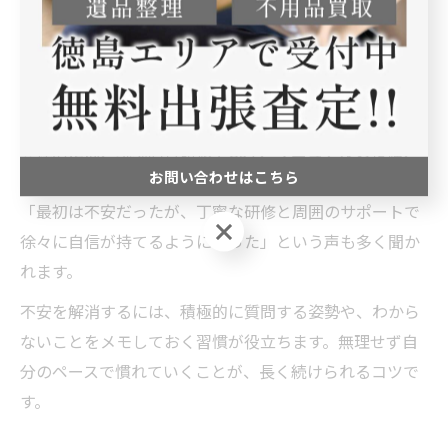
分にできるか不安」「現場で失敗しないか心配」と感じ
ます。しかし、徳島市の遺品整理企業では、未経験者向
けのサポート体制が整っている場合が多く、安心してス
タートできます。
具体的には、現場同行研修やOJT、マニュアルの整備、
お問い合わせはこちら
先輩社員によるフォローなどが挙げられます。実際に
「最初は不安だったが、丁寧な研修と周囲のサポートで
お問い合わせはこちら
徐々に自信が持てるようになった」という声も多く聞か
れます。
不安を解消するには、積極的に質問する姿勢や、わから
ないことをメモしておく習慣が役立ちます。無理せず自
分のペースで慣れていくことが、長く続けられるコツで
す。