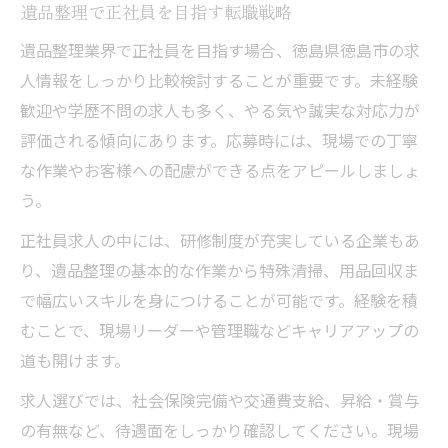
遺品整理で正社員を目指す転職戦略
遺品整理の転職で重視するべき福利厚生
遺品整理業界で正社員を目指す場合、徳島県徳島市の求
遺品整理の労働環境を比較して選ぶコツ
人情報をしっかり比較検討することが重要です。未経験
遺品整理職の勤務時間や休日の特徴
歓迎や学歴不問の求人も多く、やる気や誠実な対応力が
遺品整理で働きやすさを優先する理由
評価される傾向にあります。応募時には、現場での丁寧
徳島市で遺品整理転職を成功させる秘訣
な作業やお客様への配慮ができる点をアピールしましょ
徳島市で遺品整理転職を成功に導くステッ
う。
プ
正社員求人の中には、研修制度が充実している企業もあ
遺品整理転職で役立つ徳島市の求人情報活
り、遺品整理の基本的な作業から特殊清掃、用品回収ま
用術
で幅広いスキルを身につけることが可能です。経験を積
徳島市の遺品整理業界で求められる人材像
むことで、現場リーダーや管理職などキャリアアップの
遺品整理でキャリアアップする徳島市のポ
道も開けます。
イント
求人選びでは、社会保険完備や交通費支給、昇給・賞与
徳島市の遺品整理転職で失敗しないコツ
の有無など、待遇面をしっかり確認してください。現場