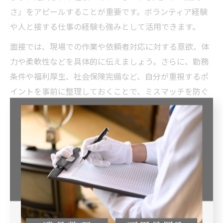
さ」をアピールすることが重要です。ボランティア経験
や人と接する仕事の経験も強みとして活用できます。
面接では、現場での作業や依頼者対応に対する意欲、体
力や柔軟性などを具体的に伝えましょう。さらに、勤務
条件や福利厚生、社会保険完備など、自分が重視するポ
イントを事前に整理しておくことで、ミスマッチを防ぐ
ことができます。
注意点として、応募前に企業の公式サイトや口コミ、評
判を確認し、職場環境や実績を調べておくと安心です。
質問事項をまとめておくことで、面接時に不安を解消し
やすくなります。
未経験から遺品整理の仕事を始める不安解消法
未経験から遺品整理の仕事を始める際、多くの方が「自