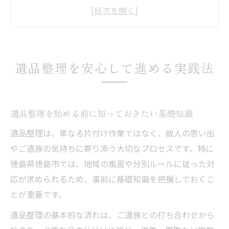
徳島県徳島市で安心できる遺品整理の特徴
加盟店との比較でわかる遺品整理依頼のポ
イント
遺品整理評定で見落としがちな注意点を解
遺品整理を安心して進める実践法
説
遺品整理とゴミ回収業者の違いと選び方
丁寧な遺品整理で心の負担を軽減
遺品整理を始める前に知っておきたい基礎知識
遺品整理で心の整理も同時に進める方法
遺品整理は、単なる片付け作業ではなく、故人の思い出
丁寧な遺品整理が家族に与える安心感とは
やご遺族の気持ちに寄り添う大切なプロセスです。特に
遺品整理のプロが教える評定時の心構え
徳島県徳島市では、地域の風習や分別ルールに従った対
遺品整理依頼で後悔しない進め方のポイン
応が求められるため、事前に基礎知識を把握しておくこ
ト
とが重要です。
実家の片付けと遺品整理の違いとコツを伝
遺品整理の基本的な流れは、ご遺族との打ち合わせから
授