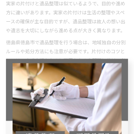
実家の片付けと遺品整理は似ているようで、目的や進め
方に違いがあります。実家の片付けは生活の整理やスペ
ースの確保が主な目的ですが、遺品整理は故人の想い出
や遺志を大切にしながら進める点が大きく異なります。
徳島県徳島市で遺品整理を行う場合は、地域独自の分別
ルールや処分方法にも注意が必要です。片付けのコツと
しては、まず大切なものと不要なものを明確に分け、必
要に応じて供養や買取の専門サービスを活用しましょ
う。業者の無料相談を利用することで、効率的かつ丁寧
な整理が可能です。
実家の片付けと遺品整理の違いを理解し、家族全員が納
得できる方法で進めることが、精神的な負担を減らし、
後悔のない整理につながります。