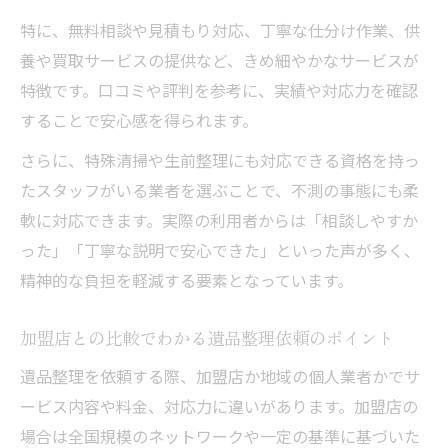
遺品整理依頼時に知っておきたい加盟店の
特に、無料相談や見積もり対応、丁寧な仕分け作業、供
選び方
養や買取サービスの提供など、きめ細やかなサービスが
特徴です。口コミや評判を参考に、実績や対応力を確認
徳島のゴミ回収業者と遺品整理の違いを理
することで安心感を得られます。
解
遺品整理と清掃を一括で依頼するメリット
さらに、特殊清掃や生前整理にも対応できる資格を持っ
とは
たスタッフがいる業者を選ぶことで、不測の事態にも柔
軟に対応できます。実際の利用者からは「相談しやすか
初めてでも迷わない遺品整理の流れ
った」「丁寧な説明で安心できた」といった声が多く、
遺品整理の基本的な流れを丁寧に解説
精神的な負担を軽減する要素となっています。
遺品整理依頼から作業完了までの手順とコ
ツ
加盟店との比較でわかる遺品整理依頼のポイント
遺品整理評定時に押さえたいポイントまと
遺品整理を依頼する際、加盟店か地域の個人業者かでサ
め
ービス内容や料金、対応力に違いがあります。加盟店の
初めての実家片付けも安心の遺品整理サポ
場合は全国規模のネットワークや一定の基準に基づいた
ート