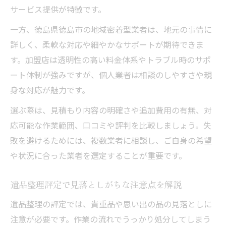
サービス提供が特徴です。
遺品整理と清掃サービスの組み合わせ方法
一方、徳島県徳島市の地域密着型業者は、地元の事情に
供養や買取を含めた上手な整理法
詳しく、柔軟な対応や細やかなサポートが期待できま
遺品整理で供養や買取を活用するメリット
す。加盟店は透明性の高い料金体系やトラブル時のサポ
遺品整理のプロが教える買取と供養の流れ
ート体制が強みですが、個人業者は相談のしやすさや親
遺品整理評定時の供養品取り扱い注意点
身な対応が魅力です。
遺品整理で買取を依頼する際のポイント
選ぶ際は、見積もり内容の明確さや追加費用の有無、対
実家の片付けと遺品整理の供養手続き方法
応可能な作業範囲、口コミや評判を比較しましょう。失
敗を避けるためには、複数業者に相談し、ご自身の希望
や状況に合った業者を選定することが重要です。
遺品整理評定で見落としがちな注意点を解説
遺品整理の評定では、貴重品や思い出の品の見落としに
注意が必要です。作業の流れでうっかり処分してしまう