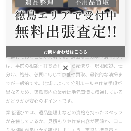
評定で失敗しない依頼時の注意点
遺品整理評定の流れと安心できる業者の選び方
遺品整理を徳島県徳島市で行う際、まずは全体の流れを
お問い合わせはこちら
把握しておくことが大切です。遺品整理の基本的な流れ
は、事前の相談・打ち合わせから始まり、現地確認、仕
お問い合わせはこちら
分け、処分、必要に応じて供養や買取、最終的な清掃ま
でが一般的です。地域によって分別ルールや作業手順が
異なるため、徳島市内の業者は地元事情に精通している
かどうかが安心のポイントです。
業者選びでは、遺品整理士などの資格を持ったスタッフ
が在籍しているか、見積もりや作業内容が明確か、口コ
ミや評判が良いかを確認しましょう。実際に徳島市で