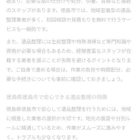
始まり、必要な品の仕分けや処分、供養、買取など複数
評定で失敗しない依頼時の注意点
のステップがあります。徳島市では、地域密着型の遺品
遺品整理評定の流れと安心できる業者の選
整理業者が多く、初回相談や見積もりを無料で行うサー
び方
ビスも一般的です。
遺品整理依頼時に確認すべき重要なポイン
また、遺品整理には生前整理や特殊清掃など専門知識や
ト
資格が必要な場合もあるため、経験豊富なスタッフが在
見積もり時に気をつけたい遺品整理評定の
籍する業者を選ぶことが失敗を避けるポイントとなりま
注意点
す。ご自身で進める場合は、作業の負担や時間配分、必
徳島県徳島市の遺品整理加盟店利用時の心
要な手続きについても事前に確認しておきましょう。
得
徳島県徳島市で安心できる遺品整理の特徴
遺品整理業者選びで失敗を防ぐための基準
徳島県徳島市における遺品整理の要点
徳島県徳島市で安心して遺品整理を行うためには、地域
に根差した業者の選択が大切です。地元の風習や分別ル
徳島県徳島市で遺品整理を行う際の特徴
ールに精通しているため、作業がスムーズに進みやす
遺品整理の地域事情と評定のポイントを解
く、トラブルも少なくなります。
説