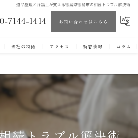
遺品整理と弁護士が支える徳島県徳島市の相続トラブル解決術
0-7144-1414
お問い合わせはこちら
当社の特徴
アクセス
新着情報
コラム
買取
生前整理
不用品
骨董
片付け
相続トラブル解決術