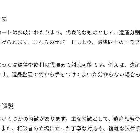
遺品整理前に知っておきたい弁護士の役割
相続も見据えた遺品整理を弁護士と進める方法
ト例
家族の絆を守る遺品整理の進め方とは
ポートは多岐にわたります。代表的なものとして、遺産分
家族の絆を大切にする遺品整理の進め方
挙げられます。これらのサポートにより、遺族同士のトラ
遺品整理で家族の意見調整を弁護士が支援
遺品整理を巡る家族間トラブルの防止策
よっては調停や裁判の代理まで対応可能です。例えば、遺
弁護士と進める安心の遺品整理手順
ます。遺品整理で何から手をつけてよいか分からない場合
遺品整理で家族関係を良好に保つポイント
お問い合わせはこちら
お問い合わせはこちら
遺品整理を機に知る相続問題の基礎知識
遺品整理から始まる相続問題の基本事項
を解説
弁護士が解説する遺品整理と相続の関係性
はいくつかの特徴があります。主な特徴として、遺産相続
遺品整理で知っておきたい相続手続きの流れ
。また、相談者の立場に立った丁寧な対応や、複雑な法律
相続トラブルを防ぐ遺品整理時のチェック項目