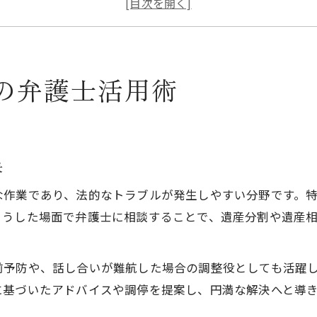
相続問題と遺品整理の両立を弁護士に依頼する利
遺品整理の進め方と弁護士相談のタイミング
相続トラブルを防ぐ遺品整理のポイント
の弁護士活用術
遺品整理で相続トラブルを防ぐ具体策
弁護士が教える遺品整理の注意点と手順
家族で共有したい遺品整理と相続の基本知識
決
遺品整理時に役立つ弁護士相談の活用法
な作業であり、法的なトラブルが発生しやすい分野です。
相続問題を未然に防ぐ遺品整理のコツ
こうした場面で弁護士に相談することで、遺産分割や遺産
スムーズな遺品整理は弁護士相談が安心
遺品整理を円滑に進める弁護士活用の秘訣
前予防や、話し合いが難航した場合の調整役としても活躍
弁護士へ相談することで得られる遺品整理の安心
に基づいたアドバイスや調停を提案し、円満な解決へと導
遺品整理の流れと弁護士がサポートできる場面
。