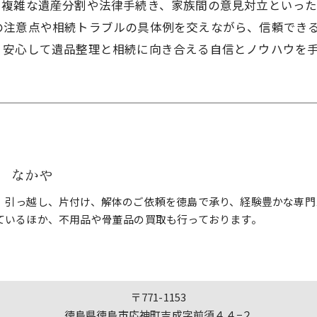
、複雑な遺産分割や法律手続き、家族間の意見対立といっ
の注意点や相続トラブルの具体例を交えながら、信頼でき
、安心して遺品整理と相続に向き合える自信とノウハウを
 なかや
、引っ越し、片付け、解体のご依頼を徳島で承り、経験豊かな専門
ているほか、不用品や骨董品の買取も行っております。
〒771-1153
徳島県徳島市応神町吉成字前須４４−２