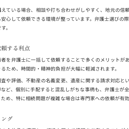
遺品整理時に確認したい相続財産とは
構えている場合、相談や打ち合わせがしやすく、地元の信
こんな時は弁護士へ相談を遺品整理編
も安心して依頼できる環境が整っています。弁護士選びの
遺品整理中に弁護士へ相談すべきケース例
です。
弁護士が必要な遺品整理のトラブルパターン
相続問題で困ったら早めの弁護士相談が安心
依頼する利点
遺品整理で費用や分割に悩む時の対策方法
両者を弁護士に一括して依頼することで多くのメリットが
弁護士活用で複雑な遺品整理を円滑に進める
きるため、時間的・精神的負担が大幅に軽減されます。
調査や評価、不動産の名義変更、遺産に関する請求対応と
却など、個別に手配すると混乱しがちな事柄も、弁護士が
るため、特に相続問題が複雑な場合は専門家への依頼が有
ミング