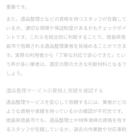
関係
重要です。
遺品整理依頼時の注意点とポイント
また、遺品整理士などの資格を持つスタッフが在籍して
遺品整理を依頼する際の重要な確認事項
いるか、適切な保険や保証制度があるかもチェックポイ
依頼前に知っておきたい遺品整理の注意点
ントです。これらを総合的に判断することで、徳島県徳
遺品整理業者との契約で気をつけるポイン
島市で信頼される遺品整理業者を見極めることができま
ト
す。実際の利用者から「丁寧な対応で安心できた」とい
依頼する前に品質保証内容をしっかり確認
う声が多い業者は、選定の際の大きな判断材料となるで
しょう。
トラブル防止のための遺品整理依頼ポイン
ト
遺品整理サービスの資格と実績を確認する
遺品整理の費用相場と適正な目安について
遺品整理サービスを安心して依頼するには、業者がどの
遺品整理の費用相場とその内訳を解説
ような資格や実績を持っているかの確認が不可欠です。
適正価格で遺品整理サービスを選ぶ方法
徳島県徳島市でも、遺品整理士や特殊清掃の資格を有す
遺品整理の費用を抑えるポイントと比較法
るスタッフが在籍しているか、過去の作業数や対応事例
見積もりで分かる遺品整理の相場と保証内