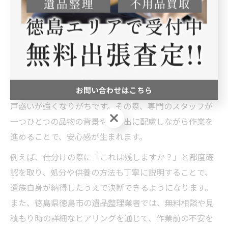
の評価を確認することが重要です。
丁寧な遺品整理で心の負担が軽減される仕組み
遺品整理は精神的な負担が大きい作業ですが、丁寧なサ
ービスによって心の負担が軽減される仕組みがありま
お問い合わせはこちら
す。特に遺族が初めて遺品整理を経験する場合、不安や
戸惑いが強くなりがちです。その際、専門のスタッフが
お問い合わせはこちら
一つひとつの品物の背景や思い出に配慮しながら作業を
進めることで、安心感が生まれます。
例えば、仕分けの際に「これは残しますか？」と都度確
認を取り、処分や供養の方法も丁寧に説明することで、
遺族自身が納得したうえで決断できるようになります。
また、徳島県徳島市の遺品整理業者では、無料相談や見
積もり時の詳細なヒアリングを通じて、作業前の不安を