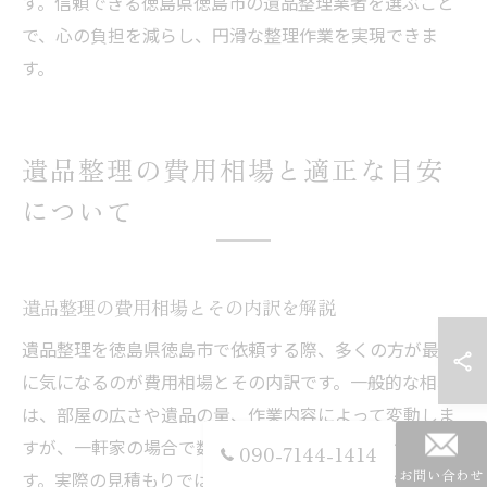
す。信頼できる徳島県徳島市の遺品整理業者を選ぶこと
で、心の負担を減らし、円滑な整理作業を実現できま
す。
遺品整理の費用相場と適正な目安
について
遺品整理の費用相場とその内訳を解説
遺品整理を徳島県徳島市で依頼する際、多くの方が最初
に気になるのが費用相場とその内訳です。一般的な相場
は、部屋の広さや遺品の量、作業内容によって変動しま
すが、一軒家の場合で数十万円程度が目安とされていま
090-7144-1414
お問い合わせ
す。実際の見積もりでは、基本料金に加え、特殊清掃や