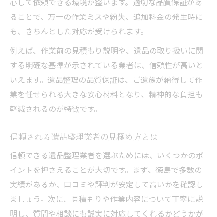
丁寧な遺品整理で心の負担が軽減される仕
心して依頼できる環境が整います。適切な品質保証があ
組み
ることで、万一の作業ミスや紛失、追加料金の発生時に
も、きちんとした対応が受けられます。
遺品整理スタッフの対応力が満足度を左右
供養や仕分けも丁寧に行う遺品整理の価値
例えば、作業前の見積もり説明や、遺品の取り扱いに関
する明確な基準が示されている業者は、信頼性が高いと
遺品整理のサービス内容と品質保証の関係
いえます。遺品整理の品質保証は、ご遺族が納得して作
性
業を任せられる大きな安心材料となり、精神的な負担も
見積もりやサービス内容の透明性を解説
軽減されるのが特徴です。
遺品整理の見積もりが透明な業者の選び方
サービス内容の明確化が遺品整理で重要な
信頼される遺品整理業者の見極め方とは
理由
信頼できる遺品整理業者を選ぶためには、いくつかのポ
遺品整理で追加料金を防ぐための確認事項
イントを押さえることが大切です。まず、徳島で多数の
見積もり時に説明される遺品整理のポイン
実績があるか、口コミや評判が安定して高いかを確認し
ト
ましょう。次に、見積もりや作業内容について丁寧に説
遺品整理サービスの料金内訳と品質保証の
明し、質問や相談にも誠実に対応してくれるかどうかが