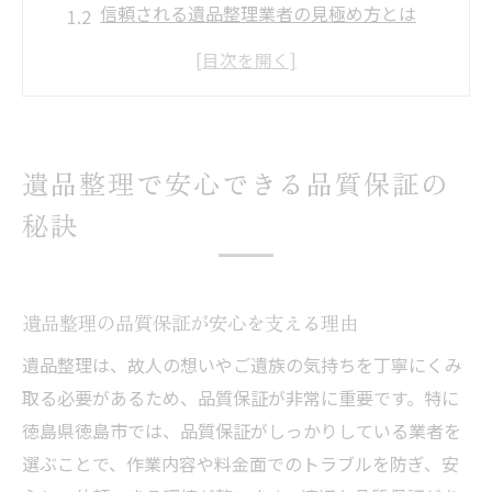
信頼される遺品整理業者の見極め方とは
遺品整理サービスの資格と実績を確認する
納得できる遺品整理の保証内容とは何か
遺品整理を依頼する際の安心ポイント解説
品質保証付き遺品整理の選び方ガイド
遺品整理で安心できる品質保証の
遺品整理業者を選ぶ品質保証基準を解説
秘訣
品質保証で信頼できる遺品整理業者の特徴
遺品整理サービス選定時の注意点と比較法
口コミや実績から見る遺品整理の安心感
遺品整理の品質保証が安心を支える理由
遺品整理の品質保証内容を事前に確認しよ
遺品整理は、故人の想いやご遺族の気持ちを丁寧にくみ
う
取る必要があるため、品質保証が非常に重要です。特に
丁寧な遺品整理が信頼される理由とは
徳島県徳島市では、品質保証がしっかりしている業者を
遺品整理で丁寧な対応が信頼に繋がる理由
選ぶことで、作業内容や料金面でのトラブルを防ぎ、安