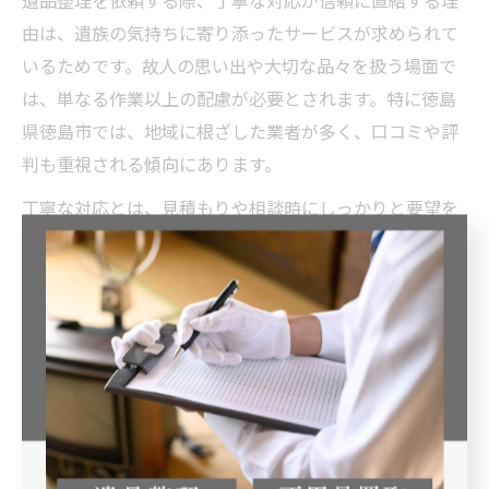
遺品整理を依頼する際、丁寧な対応が信頼に直結する理
由は、遺族の気持ちに寄り添ったサービスが求められて
いるためです。故人の思い出や大切な品々を扱う場面で
は、単なる作業以上の配慮が必要とされます。特に徳島
県徳島市では、地域に根ざした業者が多く、口コミや評
判も重視される傾向にあります。
丁寧な対応とは、見積もりや相談時にしっかりと要望を
聞き取り、作業内容や料金を明確に説明することが含ま
れます。例えば、遺品の仕分けや供養の希望を細かく確
認し、納得できる提案をしてくれる業者は信頼を集めや
すいです。このような姿勢が安心感につながり、依頼者
の不安を解消します。
一方で、対応が雑な業者はトラブルや後悔につながるこ
ともあるため、丁寧さは選定基準の一つです。徳島の遺
品整理業者選びでは、対応の丁寧さや説明力、口コミで