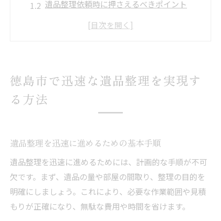
遺品整理依頼時に押さえるべきポイント
遺品整理業者の対応力と迅速性に注目
徳島で評判の遺品整理加盟店選び方
即日対応可能な遺品整理サービスの特徴
費用相場が気になる方へ遺品整理の安心ポイン
徳島市で迅速な遺品整理を実現す
ト
る方法
遺品整理の費用相場とその内訳を解説
追加料金回避のための遺品整理依頼方法
安心できる遺品整理業者の見極め方
遺品整理を迅速に進めるための基本手順
遺品整理手数料の確認と見積もりの注意点
遺品整理を迅速に進めるためには、計画的な手順が不可
遺品整理でよくある費用トラブルの回避策
欠です。まず、遺品の量や部屋の間取り、整理の目的を
遺品整理業者を選ぶ決め手とは徳島市編
明確にしましょう。これにより、必要な作業範囲や見積
遺品整理業者選びで重視すべきサービス内
もりが正確になり、無駄な費用や時間を省けます。
容