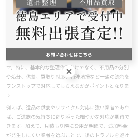
島市編
遺品整理業者選びで重視すべきサービス内容
遺品整理を徳島県徳島市で迅速に進めるためには、業者
お問い合わせはこちら
ごとのサービス内容をしっかり比較することが重要で
す。特に、基本的な整理作業だけでなく、不用品の分別
お問い合わせはこちら
や処分、供養、買取り対応、特殊清掃など一連の流れを
ワンストップで対応してもらえるかがポイントとなりま
す。
例えば、遺品の供養やリサイクル対応に強い業者であれ
ば、ご遺族の気持ちに寄り添った細やかな対応が期待で
きます。加えて、見積もり時に費用が明確で、追加料金
が発生しにくい業者を選ぶことで、後のトラブルを避け