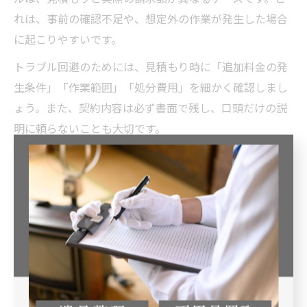
れは、事前の確認不足や、想定外の作業が発生した場合
に起こりやすいです。
トラブル回避のためには、見積もり時に「追加料金の発
生条件」「作業範囲」「処分費用」を細かく確認しまし
ょう。また、契約内容は必ず書面で残し、口頭だけの説
明に頼らないことも大切です。
利用者の口コミでは、「現場での追加請求がなかった」
「事前説明が丁寧だった」という評価が高い業者が安心
とされています。気になる点は遠慮なく質問し、不安を
解消してから依頼することが、安心して遺品整理を進め
るコツです。
遺品整理業者を選ぶ決め手とは徳