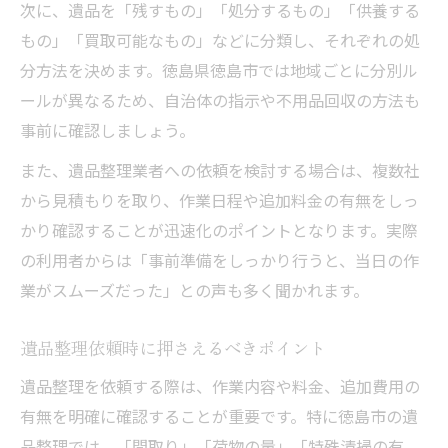
次に、遺品を「残すもの」「処分するもの」「供養する
徳島市で人気の遺品整理加盟店の特徴
もの」「買取可能なもの」などに分類し、それぞれの処
遺品整理依頼時の査定・買取りのポイント
分方法を決めます。徳島県徳島市では地域ごとに分別ル
遺品整理業者の比較で見る信頼性の判断基
ールが異なるため、自治体の指示や不用品回収の方法も
準
事前に確認しましょう。
遺品整理業者の口コミや評判を活用する方
また、遺品整理業者への依頼を検討する場合は、複数社
法
から見積もりを取り、作業日程や追加料金の有無をしっ
見積もり依頼で失敗しない遺品整理のコツ
かり確認することが迅速化のポイントとなります。実際
遺品整理の見積もり依頼時に確認すべき点
の利用者からは「事前準備をしっかり行うと、当日の作
業がスムーズだった」との声も多く聞かれます。
遺品整理手数料や追加料金の注意事項
複数の遺品整理業者見積もり比較の重要性
遺品整理依頼時に押さえるべきポイント
遺品整理依頼時の書類や準備物チェック
遺品整理を依頼する際は、作業内容や料金、追加費用の
見積もり内容で選ぶ遺品整理業者の選択法
有無を明確に確認することが重要です。特に徳島市の遺
手間を減らす遺品整理の流れと準備ポイント
品整理では、「間取り」「荷物の量」「特殊清掃の有