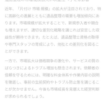
遺品整理の信頼構築へ欠かせない対応とは
近年、「片付け 市場 規模」の拡大が注目されており、特
口コミ高評価を得る遺品整理サービスの秘
に高齢化の進展とともに遺品整理の需要も増加傾向にあ
訣
ります。市場規模が拡大することで、新規参入者や競合
遺品整理で生まれる家族の安心感の作り方
も増えますが、適切な差別化戦略を講じれば安定した収
トラブル回避と信頼獲得を両立する遺品整
益性が期待できます。たとえば、遺品整理士資格の取得
理
や専門スタッフの育成により、他社との差別化を図るこ
遺品整理研究が導く持続的な信頼構築の方
とができます。
法
一方で、市場拡大は価格競争の激化や、サービスの質の
ばらつきによるトラブル増加も懸念されます。依頼者の
信頼を守るためには、明確な料金体系や作業内容の説明
を徹底し、事前の生前契約やトラブル防止策を講じるこ
とが欠かせません。今後も市場成長を見据えた経営判断
が求められるでしょう。