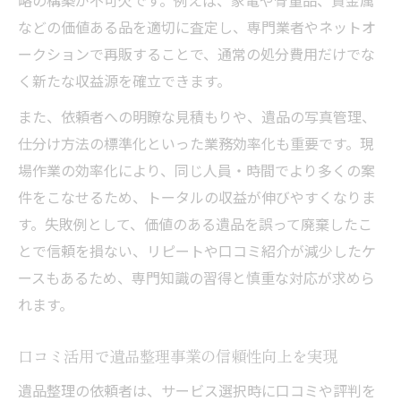
略の構築が不可欠です。例えば、家電や骨董品、貴金属
遺品整理現場で多いトラブルとその予防法
などの価値ある品を適切に査定し、専門業者やネットオ
家族間の合意形成に役立つ遺品整理の進め
ークションで再販することで、通常の処分費用だけでな
方
く新たな収益源を確立できます。
知られざる遺品整理の成功ポイント徹底解説
また、依頼者への明瞭な見積もりや、遺品の写真管理、
遺品整理成功のカギは適切な仕分けルール
仕分け方法の標準化といった業務効率化も重要です。現
導入
場作業の効率化により、同じ人員・時間でより多くの案
口コミに学ぶ遺品整理現場の実践ポイント
件をこなせるため、トータルの収益が伸びやすくなりま
遺品整理の効率アップに役立つ事前準備法
す。失敗例として、価値のある遺品を誤って廃棄したこ
遺品整理で収益性を高めるオプション活用
とで信頼を損ない、リピートや口コミ紹介が減少したケ
術
ースもあるため、専門知識の習得と慎重な対応が求めら
れます。
市場規模から読み解く遺品整理の成長戦略
市場拡大で変わる遺品整理の最新動向を読む
口コミ活用で遺品整理事業の信頼性向上を実現
遺品整理市場規模拡大と業界動向の変化
遺品整理の依頼者は、サービス選択時に口コミや評判を
口コミが左右する遺品整理業者選びの傾向