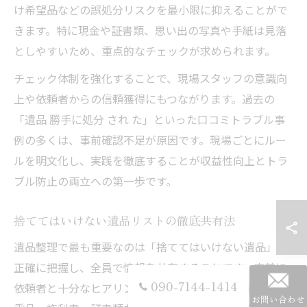
け希望品などの誤処分リスクを最小限に抑えることがで
きます。特に現金や証書類、思い出の写真や手紙は見落
としやすいため、重点的なチェックが求められます。
チェック体制を強化することで、現場スタッフの意識向
上や依頼者からの信頼獲得にもつながります。過去の
「遺品 勝手に処分 され た」といった口コミトラブル事
例の多くは、事前確認不足が原因です。現場ごとにルー
ルを明文化し、実践を徹底することが収益性向上とトラ
ブル防止の両立への第一歩です。
捨ててはいけない遺品リストの徹底共有法
遺品整理で最も重要なのは「捨ててはいけない遺品」を
正確に把握し、全員で情報を共有することです。事前に
090-7144-1414
依頼者と十分なヒアリングを行い、形見分け希望品や貴
お問い合わせ