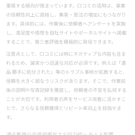
重視する傾向が強まっています。口コミの活用は、事業
遺品整理と生前契約の新たな市場ニーズ分
の信頼性向上に直結し、集客・受注の増加にもつながり
析
ます。具体的には、作業後に依頼者へアンケートを実施
片付け市場規模から見る遺品整理の将来性
し、満足度や感想を自社サイトやポータルサイトへ掲載
最新トレンドを踏まえた遺品整理研究ポイ
することで、第三者評価を積極的に発信できます。
ント
注意点として、口コミには時にネガティブな内容も含ま
誤処分トラブルを防ぐ遺品整理現場のルール
れるため、誠実かつ迅速な対応が必須です。例えば「遺
遺品整理で誤処分を防ぐ基本チェック体制
品 勝手に処分された」等のトラブル事例が拡散すると、
捨ててはいけない遺品リストの徹底共有法
信頼を大きく損なうリスクがあります。そこで、作業前
口コミから見た誤処分トラブル事例と教訓
後の説明や写真記録を徹底し、依頼者の不安を払拭する
遺品整理現場で守るべき確認フローの実践
ことが大切です。利用者の声をサービス改善に活かすこ
術
とで、さらなる信頼獲得とリピート率向上を目指せま
す。
重要品の誤処分防止に役立つ整理ルール
遺品整理研究から学ぶ信頼構築の実践知識
遺品整理の市場規模拡大が収益性へ与える影響