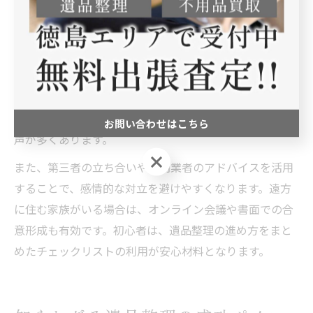
い、文書やリストにまとめておきましょう。
例えば、形見分けや思い出の品をリスト化し、誰がどの
品を受け取るかを明確にすることで、後から「自分の希
望が反映されていない」といった不満を防げます。実際
に家族会議を開いた例では、全員の意見を聞きながら合
意形成を進めたことで、円満に遺品整理が進んだという
お問い合わせはこちら
声が多くあります。
お問い合わせはこちら
また、第三者の立ち合いや専門業者のアドバイスを活用
することで、感情的な対立を避けやすくなります。遠方
に住む家族がいる場合は、オンライン会議や書面での合
意形成も有効です。初心者は、遺品整理の進め方をまと
めたチェックリストの利用が安心材料となります。