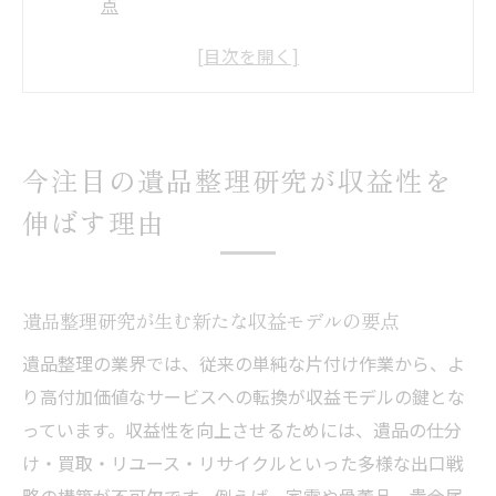
点
口コミ活用で遺品整理事業の信頼性向上を
実現
遺品整理の市場規模拡大が収益性へ与える
影響
今注目の遺品整理研究が収益性を
遺品整理研究で見える高齢化社会のビジネ
伸ばす理由
ス機会
モノフル遺品整理口コミから得る成長のヒ
ント
遺品整理研究が生む新たな収益モデルの要点
遺品整理で押さえたいトラブル回避策とは
遺品整理の業界では、従来の単純な片付け作業から、よ
遺品整理で捨ててはいけない品の見極め方
り高付加価値なサービスへの転換が収益モデルの鍵とな
遺品勝手に処分された事例に学ぶ注意点
っています。収益性を向上させるためには、遺品の仕分
生前契約トラブルを防ぐ遺品整理の事前対
け・買取・リユース・リサイクルといった多様な出口戦
策