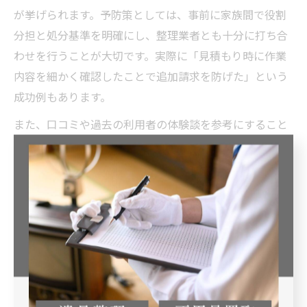
が挙げられます。予防策としては、事前に家族間で役割
分担と処分基準を明確にし、整理業者とも十分に打ち合
わせを行うことが大切です。実際に「見積もり時に作業
内容を細かく確認したことで追加請求を防げた」という
成功例もあります。
また、口コミや過去の利用者の体験談を参考にすること
で、信頼できる業者選びやトラブル回避につながりま
す。特に初心者や高齢者世帯では、専門家の立ち会いや
第三者のチェックを活用することが安心です。
家族間の合意形成に役立つ遺品整理の進め方
遺品整理では、家族間の合意形成がトラブル回避と円滑
な作業進行のために不可欠です。作業を始める前に、全
員で遺品の仕分け基準や処分方法、役割分担を話し合