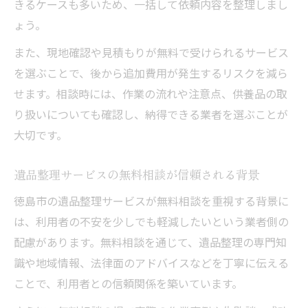
きるケースも多いため、一括して依頼内容を整理しまし
点
ょう。
遺品整理や不用品回収の無料相談事例を紹
また、現地確認や見積もりが無料で受けられるサービス
介
を選ぶことで、後から追加費用が発生するリスクを減ら
徳島で安心の遺品整理を行うための要点
せます。相談時には、作業の流れや注意点、供養品の取
徳島で遺品整理を安心して進める重要ポイ
り扱いについても確認し、納得できる業者を選ぶことが
ント
大切です。
無料相談を利用した遺品整理の流れを解説
遺品整理サービスの無料相談が信頼される背景
遺品整理業者選びで押さえるべき基準
徳島市の遺品整理サービスが無料相談を重視する背景に
家族の負担を減らす遺品整理サポートの秘
は、利用者の不安を少しでも軽減したいという業者側の
訣
配慮があります。無料相談を通じて、遺品整理の専門知
遺品整理と不用品回収をスムーズに進める
識や地域情報、法律面のアドバイスなどを丁寧に伝える
方法
ことで、利用者との信頼関係を築いています。