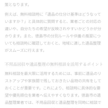
策となります。
不用品回収の無料相談が家族の助けになる
例えば、無料相談時に「遺品の仕分け基準はどうなって
理由
いますか？」と具体的に質問すると、業者ごとの対応の
遺品整理サービスのサポート内容を比較検
違いや、自分たちの希望が反映されやすいかどうかが分
討
かります。また、徳島市の分別ルールや供養の風習につ
相続や遺品整理に役立つ無料相談の活用事
いても相談時に確認しておくと、地域に適した遺品整理
例
がスムーズに行えます。
遺品整理に迷うなら無料相談の利用がおすすめ
遺品整理に悩んだ時は無料相談を活用しよ
不用品回収や遺品整理の無料相談を活用するポイント
う
無料相談を最大限に活用するためには、事前に遺品のリ
遺品整理業者の無料相談で不安を解消でき
ストアップや家族間で残しておきたい品物の共有をして
る理由
おくことが重要です。これにより、相談時に具体的な要
徳島の遺品整理サービスに相談するタイミ
望や優先順位を業者へ伝えやすくなります。徳島市の遺
ング
品整理業者では、不用品回収と遺品整理を同時に相談で
無料相談でわかる遺品整理の進め方と注意