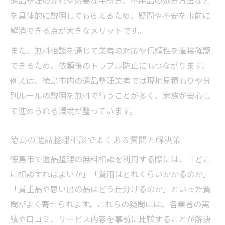
遺品整理の流れや必要な手続き、不用品の処分方法など
ろう
を具体的に説明してもらえるため、疑問や不安を事前に
遺品整理の加盟店を選ぶ際の注意点
解消できる点が大きなメリットです。
認定遺品整理士が在籍するサービスの特徴
また、無料相談を通じて業者の対応や信頼性を直接確認
無料相談を活用した遺品整理の基本知識
できるため、依頼後のトラブル防止にもつながります。
遺品整理とは何か無料相談で基本を学ぶ
例えば、徳島市内の遺品整理業者では現地見積もりや分
徳島で遺品整理の流れを無料相談で確認
別ルールの説明を無料で行うことが多く、家族が安心し
遺品整理サービスの種類と選び方のコツ
て進められる環境が整っています。
不用品回収や特殊清掃の無料相談を活かす
方法
徳島の遺品整理相談でよくある質問と解決策
遺品整理業者に聞くべき重要な質問例
徳島市で遺品整理の無料相談を利用する際には、「どこ
家族の負担を減らす遺品整理サポート方法
に相談すればよいか」「費用はどれくらいかかるのか」
「貴重品や思い出の品はどう仕分けるのか」といった質
遺品整理無料相談で家族の負担を軽減する
問がよく寄せられます。これらの疑問には、各業者の実
方法
績や口コミ、サービス内容を事前に比較することが解決
徳島で遺品整理を家族で進めるポイント