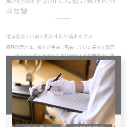
無料相談を活用した遺品整理の基
本知識
遺品整理とは何か無料相談で基本を学ぶ
遺品整理とは、故人が生前に所有していた品々を整理
し、必要なものと不要なものに分別する作業を指しま
す。特に初めて遺品整理を行う方にとっては、何から始
めればよいか分からない場合が多く、不安や戸惑いを感
じやすいものです。
無料相談を活用することで、遺品整理の流れや注意点、
必要な手続きについて専門家からアドバイスを受けられ
ます。例えば、徳島県徳島市で遺品整理を検討している
方は、地域の分別ルールや供養の風習にも配慮した方法
を提案してもらえるため、安心して作業を進められま