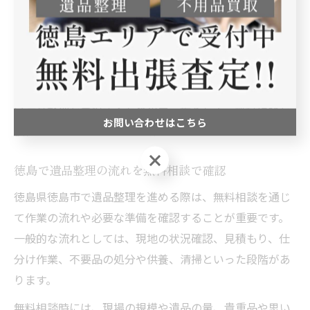
す。
また、無料相談では、遺品整理の基本的な考え方や、家
族間での事前の話し合いの重要性、残しておきたい品物
のリストアップ方法なども教えてもらえます。後悔のな
い遺品整理を実現するための第一歩として、無料相談を
お問い合わせはこちら
積極的に利用することが大切です。
お問い合わせはこちら
徳島で遺品整理の流れを無料相談で確認
徳島県徳島市で遺品整理を進める際は、無料相談を通じ
て作業の流れや必要な準備を確認することが重要です。
一般的な流れとしては、現地の状況確認、見積もり、仕
分け作業、不要品の処分や供養、清掃といった段階があ
ります。
無料相談時には、現場の規模や遺品の量、貴重品や思い