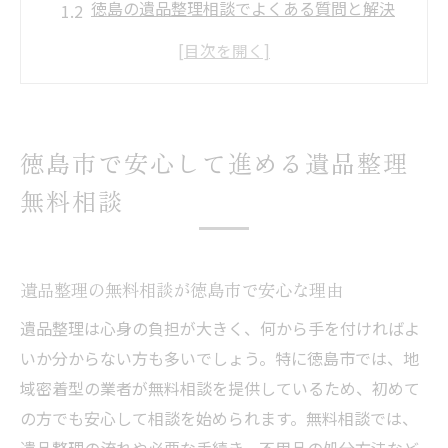
徳島の遺品整理相談でよくある質問と解決
策
不用品回収や遺品整理の無料相談を活用す
るポイント
遺品整理サービスの無料相談が信頼される
徳島市で安心して進める遺品整理
背景
無料相談
徳島で遺品整理業者に無料相談するメリッ
ト
信頼できる遺品整理支援サービスの選び方
遺品整理の無料相談が徳島市で安心な理由
遺品整理支援サービス選びのチェックポイ
遺品整理は心身の負担が大きく、何から手を付ければよ
ント
いか分からない方も多いでしょう。特に徳島市では、地
徳島で評判の良い遺品整理業者を見極める
域密着型の業者が無料相談を提供しているため、初めて
方法
の方でも安心して相談を始められます。無料相談では、
遺品整理サービスと不用品回収の違いを知