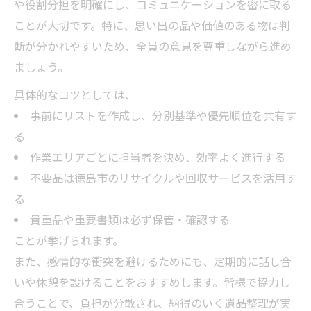
や役割分担を明確にし、コミュニケーションを密に取る
効率的な遺品整理を進める基本ステップ紹
ことが大切です。特に、思い出の品や価値のある物は判
介
断が分かれやすいため、全員の意見を尊重しながら進め
遺品整理を皆様で行う際の段取りと流れ
ましょう。
遺品整理のタイムスケジュール作成のコツ
具体的なコツとしては、
徳島県で実践できる遺品整理の効率化方法
事前にリストを作成し、分別基準や優先順位を共有す
遺品整理と実家の片付けを両立させる手順
る
作業エリアごとに担当者を決め、効率よく進行する
不要品は徳島市のリサイクルや回収サービスを活用す
る
貴重品や重要書類は必ず保管・確認する
ことが挙げられます。
また、感情的な衝突を避けるためにも、定期的に話し合
いや休憩を設けることをおすすめします。皆様で協力し
合うことで、負担が分散され、納得のいく遺品整理が実