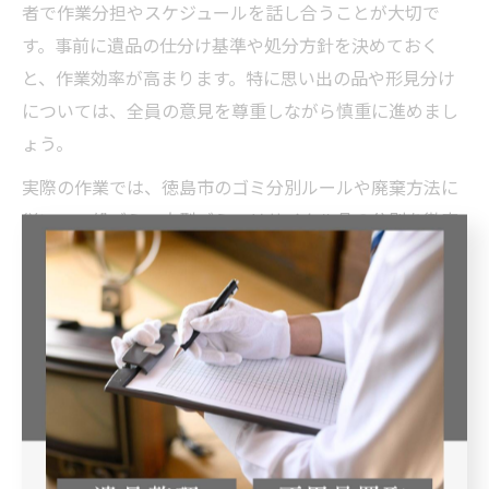
者で作業分担やスケジュールを話し合うことが大切で
す。事前に遺品の仕分け基準や処分方針を決めておく
と、作業効率が高まります。特に思い出の品や形見分け
については、全員の意見を尊重しながら慎重に進めまし
ょう。
実際の作業では、徳島市のゴミ分別ルールや廃棄方法に
従い、一般ゴミ・大型ゴミ・リサイクル品の分別を徹底
します。分別の際には、公式ガイドラインや市のサポー
ト窓口を活用し、誤った処分によるトラブルを防ぐこと
が重要です。処分が難しい品や大量の不用品が出た場合
は、遺品整理サービスの利用も検討しましょう。
例えば、作業中に貴重品や重要書類が見つかった場合、
すぐに保管・確認する体制を整えておくと安心です。皆
様で協力して進めることで、心の整理と実務両面の負担