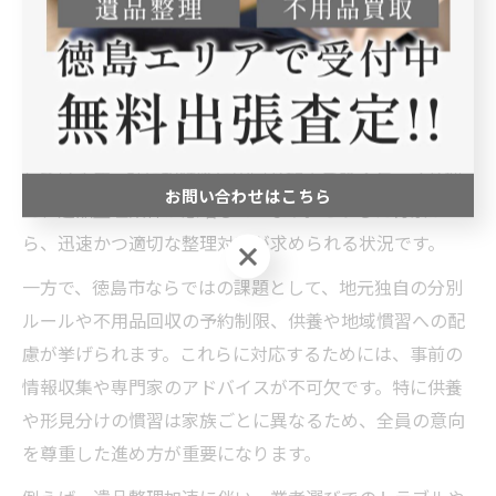
を軽減しやすくなります。
遺品整理加速の要因と徳島市ならではの課題
徳島市で遺品整理の必要性が加速している要因には、高
齢化の進展だけでなく、空き家の増加や人口流出も関係
しています。特に相続後に実家が放置されるケースが増
お問い合わせはこちら
え、遺品整理案件が急増しています。こうした背景か
ら、迅速かつ適切な整理対応が求められる状況です。
お問い合わせはこちら
一方で、徳島市ならではの課題として、地元独自の分別
ルールや不用品回収の予約制限、供養や地域慣習への配
慮が挙げられます。これらに対応するためには、事前の
情報収集や専門家のアドバイスが不可欠です。特に供養
や形見分けの慣習は家族ごとに異なるため、全員の意向
を尊重した進め方が重要になります。