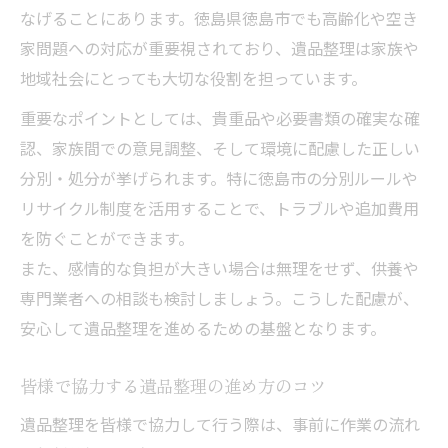
安心できる遺品整理業者選定のチェック項
なげることにあります。徳島県徳島市でも高齢化や空き
目
家問題への対応が重要視されており、遺品整理は家族や
遺品整理ポータルサイトの活用と賢い比較
地域社会にとっても大切な役割を担っています。
術
重要なポイントとしては、貴重品や必要書類の確実な確
遺品整理で見落としがちなリサイクル活用法
認、家族間での意見調整、そして環境に配慮した正しい
遺品整理で活用したいリサイクルの基礎知
分別・処分が挙げられます。特に徳島市の分別ルールや
識
リサイクル制度を活用することで、トラブルや追加費用
遺品整理で出る不用品のリサイクル活用術
を防ぐことができます。
徳島県遺品整理とリユース・リサイクル実
また、感情的な負担が大きい場合は無理をせず、供養や
践法
専門業者への相談も検討しましょう。こうした配慮が、
遺品整理とエコ活動を両立する工夫とコツ
安心して遺品整理を進めるための基盤となります。
遺品整理で役立つリサイクル資源の分別方
皆様で協力する遺品整理の進め方のコツ
法
遺品整理を皆様で協力して行う際は、事前に作業の流れ
効率的な遺品整理を実現する具体的な手順