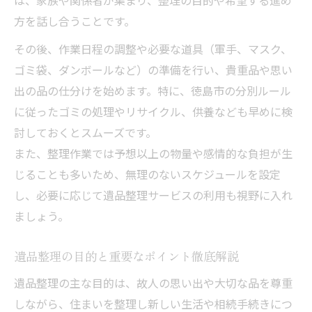
は、家族や関係者が集まり、整理の目的や希望する進め
遺品整理で迷わない分別とゴミ処理の基本
方を話し合うことです。
徳島市の遺品整理と正しいゴミ分別の流れ
その後、作業日程の調整や必要な道具（軍手、マスク、
遺品整理時の不用品分別とゴミ処理方法解
ゴミ袋、ダンボールなど）の準備を行い、貴重品や思い
説
出の品の仕分けを始めます。特に、徳島市の分別ルール
遺品整理で出たゴミの効率的な処理の進め
に従ったゴミの処理やリサイクル、供養なども早めに検
方
討しておくとスムーズです。
また、整理作業では予想以上の物量や感情的な負担が生
実家の片付け遺品整理での分別ポイントと
じることも多いため、無理のないスケジュールを設定
は
し、必要に応じて遺品整理サービスの利用も視野に入れ
遺品整理士認定業者の選び方と安心ポイント
ましょう。
遺品整理士認定業者の選び方ポイント解説
信頼できる遺品整理サービスを見極める方
遺品整理の目的と重要なポイント徹底解説
法
遺品整理の主な目的は、故人の思い出や大切な品を尊重
徳島県遺品整理士認定番号の確認手順とは
しながら、住まいを整理し新しい生活や相続手続きにつ