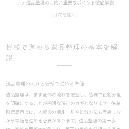
遺品整理の目的と重要なポイント徹底解説
皆様で協力する遺品整理の進め方のコツ
遺品整理で押さえたい家族間の役割分担
遺品整理に必要な手順と事前準備の具体策
徳島市特有の遺品整理事情と地域課題
皆様で進める遺品整理の基本を解
徳島市の遺品整理と地域課題の現状を解説
説
遺品整理が徳島市で求められる背景と理由
徳島県の遺品整理士認定業者が担う役割と
は
遺品整理の流れと皆様で進める準備
徳島市の遺品整理事情と皆様で対応する方
遺品整理は、まず全体の流れを把握し、皆様で役割分担
法
を明確にすることが円滑な進行のカギとなります。徳島
遺品整理加速の要因と徳島市ならではの課
県徳島市では、地域の分別ルールや処分方法も考慮しな
題
がら準備を進める必要があります。遺品整理の第一歩
分別やゴミ処理方法で迷わない遺品整理術