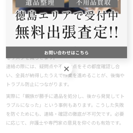
続きの遅延につながります。事前に整理の方針やスケジ
ュール、役割分担を全員で共有し、LINEやメールなど記
録に残る方法で連絡を取りましょう。
また、整理前には必ず「残すもの・捨てるもの」のリス
トを作成し、共有することが大切です。大切な遺品を誤
って処分したり、相続に関わる重要品を見落としたりす
お問い合わせはこちら
るリスクを減らせます。
連絡の際には、疑問点や不安な点をその都度確認し合
お問い合わせはこちら
い、全員が納得したうえで作業を進めることが、後悔や
トラブル防止につながります。
実際に「親族が勝手に遺品を処分し、後から発覚してト
ラブルになった」という事例もあります。こうした失敗
を防ぐためにも、連絡・確認の徹底が不可欠です。必要
に応じて、弁護士や専門家の意見を仰ぐのも有効です。