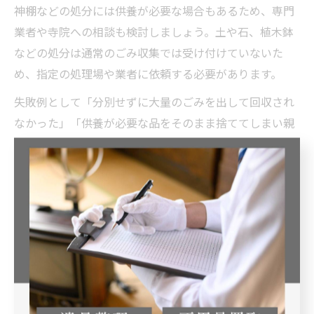
神棚などの処分には供養が必要な場合もあるため、専門
業者や寺院への相談も検討しましょう。土や石、植木鉢
などの処分は通常のごみ収集では受け付けていないた
め、指定の処理場や業者に依頼する必要があります。
失敗例として「分別せずに大量のごみを出して回収され
なかった」「供養が必要な品をそのまま捨ててしまい親
戚とトラブルになった」などが報告されています。地域
ルールを守ることで、スムーズかつトラブルのない遺品
整理が実現できます。
トラブルを防ぐ遺品整理の連絡・確認術
遺品整理で最も多いトラブルの一つが「家族・親族間の
連絡不足」です。特に徳島市のように親族が離れて暮ら
している場合、意思疎通が不十分だと後々の揉め事や手