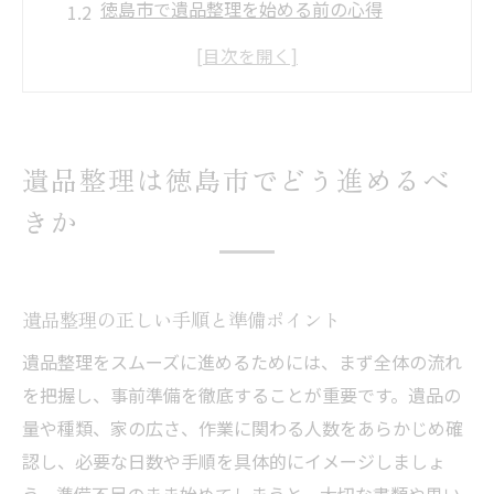
徳島市で遺品整理を始める前の心得
失敗しない遺品整理のタイミングと流れ
遺品整理の分別ルールと注意点まとめ
遺品整理の負担を減らす整理術とは
徳島市の遺品整理を安心して行う秘訣
遺品整理は徳島市でどう進めるべ
遺品整理で大切な物を守る選別のコツ
きか
安心して進めるための遺品整理準備法
遺品整理の際に役立つ地域ルールの知識
トラブルを防ぐ遺品整理の連絡・確認術
遺品整理の正しい手順と準備ポイント
遺品整理で心に寄り添う配慮の重要性
遺品整理をスムーズに進めるためには、まず全体の流れ
失敗しない遺品整理方法と注意点まとめ
を把握し、事前準備を徹底することが重要です。遺品の
遺品整理でやりがちな失敗例と対策
量や種類、家の広さ、作業に関わる人数をあらかじめ確
遺品整理の注意点と安全な進め方
認し、必要な日数や手順を具体的にイメージしましょ