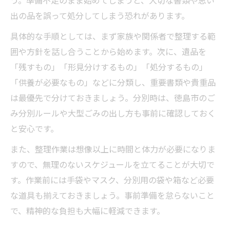
う。準備不足のまま始めてしまうと、大切な書類や思い
徳島市で注意すべき分別ルールの確認
出の品を誤って処分してしまう恐れがあります。
大切な書類を守る遺品整理のポイント
具体的な手順としては、まず家族や関係者で整理する範
遺品整理のトラブル回避術を解説
囲や方針を話し合うことから始めます。次に、遺品を
費用も抑えた徳島市での遺品整理術
「残すもの」「形見分けするもの」「処分するもの」
遺品整理の費用を抑えるポイント解説
「供養が必要なもの」などに分類し、重要書類や貴重品
自分で進める遺品整理と業者依頼の違い
は最優先で分けておきましょう。分別時は、徳島市のご
遺品整理の見積もり比較で損しない方法
み分別ルールや大型ごみの出し方も事前に確認しておく
必要な費用と節約術を遺品整理で実践
と安心です。
徳島市で安くできる遺品整理のコツ
また、整理作業は想像以上に時間と体力が必要になりま
遺品整理で迷いやすい捨ててはいけない物
すので、無理のないスケジュールを立てることが大切で
遺品整理で絶対に捨ててはいけない物リス
す。作業前には手袋やマスク、分別用の袋や箱など必要
ト
な道具も揃えておきましょう。事前準備を怠らないこと
重要書類や貴重品の見分け方と保管方法
で、精神的な負担も大幅に軽減できます。
遺品整理で見落としやすい注意点まとめ