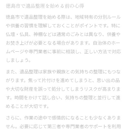
徳島市で遺品整理を始める前の心得
誤って処分しないための遺品整理の工夫
徳島市で遺品整理を始める際は、地域特有の分別ルール
遺品整理のポイントは物の分類と保留
や供養の習慣を理解しておくことがポイントです。特に
妻の遺品整理に心を配るコツと手順
仏壇・仏具、神棚などは通常のごみとは異なり、供養や
妻の遺品整理で最初にやるべき準備
お焚き上げが必要となる場合があります。自治体のホー
遺品整理で心の負担を軽くする進め方
ムページや専門業者に事前に相談し、正しい方法で対応
思い出の品を大切にする遺品整理の工夫
しましょう。
妻の遺品整理を無理なく行う段取り例
また、遺品整理は家族や親族との気持ちの整理にもつな
遺品整理で家族の気持ちを守る方法
がります。焦って片付けを進めてしまうと、思い出の品
や大切な財産を誤って処分してしまうリスクが高まりま
す。時間をかけて話し合い、気持ちの整理と並行して進
めることが大切です。
さらに、作業の途中で感情的になることも少なくありま
せん。必要に応じて第三者や専門業者のサポートを利用