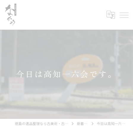
今日は高知一六会です。
徳島の遺品整理なら古美術・古道具 なかや
新着情報
今日は高知一六会です。