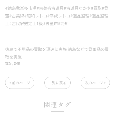
#徳島我楽多市場#古美術古道具#古道具なかや#買取#骨
董#古美術#昭和レトロ#平成レトロ#遺品整理#遺品整理
士#古民家鑑定士1級#骨董市#高知
徳島で不用品の買取を迅速に実施
徳島などで骨董品の買
取を実施
買取
骨董
< 前のページ
一覧に戻る
次のページ >
関連タグ