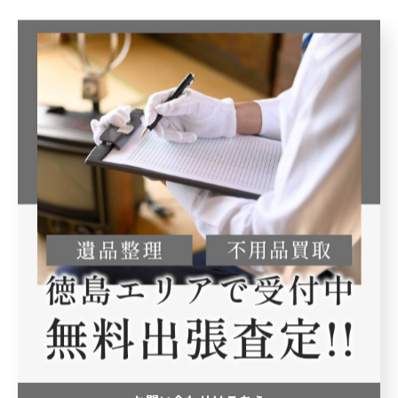
#古美術
#遺品整理
カテゴリー
Categories
全てのカテゴリー
買取
生前整理
不用品
骨董
片付け