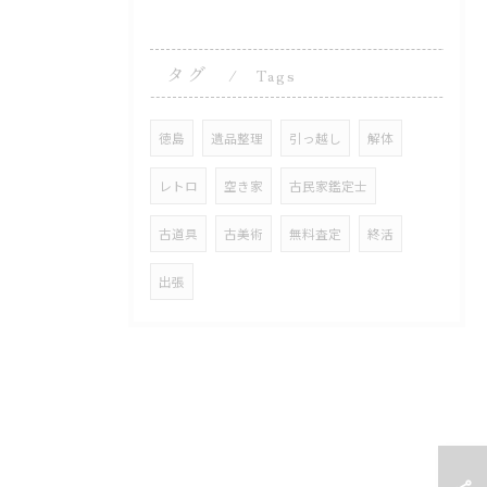
タグ
Tags
徳島
遺品整理
引っ越し
解体
レトロ
空き家
古民家鑑定士
古道具
古美術
無料査定
終活
出張