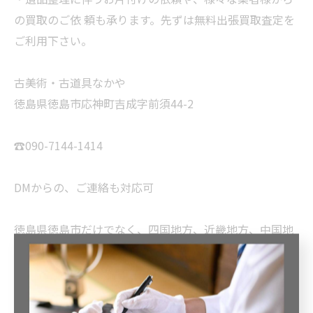
の買取のご依 頼も承ります。先ずは無料出張買取査定を
ご利用下さい。
古美術・古道具なかや
徳島県徳島市応神町吉成字前須44-2
☎️090-7144-1414
DMからの、ご連絡も対応可
徳島県徳島市だけでなく、四国地方、近畿地方、中国地
方、北九州地方に買取実績等多数ございます。遠方だか
らとお気になさらずにご連絡頂ければ幸いです。