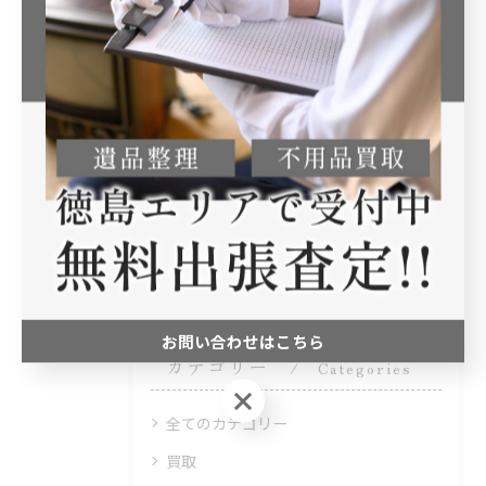
#徳島市#買取#昭和レトロ#無料出張買取#骨董
徳島で不用品の買取を迅速に実施
徳島などで骨董品の買
取を実施
買取
骨董
< 前のページ
一覧に戻る
次のページ >
お問い合わせはこちら
カテゴリー
Categories
お問い合わせはこちら
全てのカテゴリー
買取