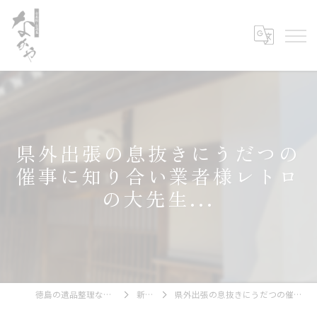
県外出張の息抜きにうだつの
催事に知り合い業者様レトロ
の大先生...
徳島の遺品整理なら古美術・古道具 なかや
新着情報
県外出張の息抜きにうだつの催事に知り合い業者様レトロの大先生...