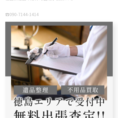
☎️090-7144-1414
DMからの、ご連絡も対応可
徳島県徳島市だけでなく、四国地方、近畿地方、中国地
方、北九州地方に買取実績等多数ございます。遠方だか
らとお気になさらずにご連絡頂ければ幸いです。
#レトロ#うだつの街並み#皿そば#無料出張買取#徳島
< 前のページ
一覧に戻る
次のページ >