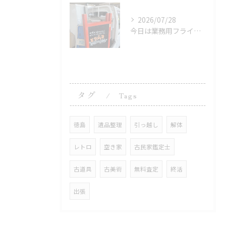
2026/07/28
今日は業務用フライヤーや冷凍庫、16畳用クーラー、冷蔵庫、洗...
タグ
Tags
徳島
遺品整理
引っ越し
解体
レトロ
空き家
古民家鑑定士
古道具
古美術
無料査定
終活
出張