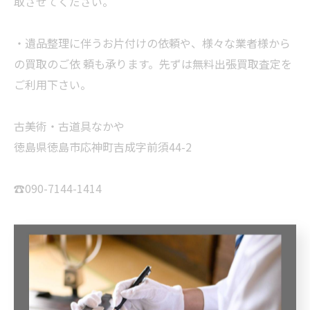
取させてください。
・遺品整理に伴うお片付けの依頼や、様々な業者様から
の買取のご依 頼も承ります。先ずは無料出張買取査定を
ご利用下さい。
古美術・古道具なかや
徳島県徳島市応神町吉成字前須44-2
☎️090-7144-1414
DMからの、ご連絡も対応可
徳島県徳島市だけでなく、四国地方、近畿地方、中国地
方、北九州地方に買取実績等多数ございます。遠方だか