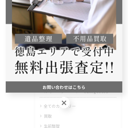
らとお気になさらずにご連絡頂ければ幸いです。
#無料出張買取#だんじり#兵庫県#淡路島#整理
< 前のページ
一覧に戻る
次のページ >
お問い合わせはこちら
カテゴリー
Categories
お問い合わせはこちら
全てのカテゴリー
買取
生前整理