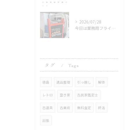
2026/07/28
今日は業務用フライヤーや冷凍庫、16畳用クーラー、冷蔵庫、洗...
タグ
Tags
徳島
遺品整理
引っ越し
解体
レトロ
空き家
古民家鑑定士
古道具
古美術
無料査定
終活
出張