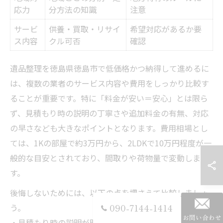
応力
分方法の知識
注意
サービ
供養・買取・リサイ
希望対応があるか要
ス内容
クル可否
確認
遺品整理を徳島県徳島市で低価格かつ納得して進めるに
は、複数の業者のサービス内容や費用をしっかり比較す
ることが重要です。特に「料金が安い＝安心」とは限ら
ず、見積もり時の説明の丁寧さや追加料金の有無、対応
の早さなども大きなポイントとなります。費用相場とし
ては、1Kの部屋で約3万円から、2LDKで10万円程度が一
般的な目安とされており、間取りや荷物量で変動しま
す。
後悔しないためには、以下の点を押さえて比較しましょ
う。
090-7144-1414
お問い合わせ
・見積もり時の説明が明確か