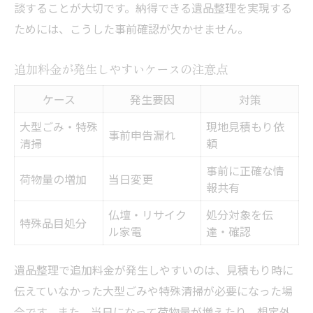
談することが大切です。納得できる遺品整理を実現する
ためには、こうした事前確認が欠かせません。
追加料金が発生しやすいケースの注意点
ケース
発生要因
対策
大型ごみ・特殊
現地見積もり依
事前申告漏れ
清掃
頼
事前に正確な情
荷物量の増加
当日変更
報共有
仏壇・リサイク
処分対象を伝
特殊品目処分
ル家電
達・確認
遺品整理で追加料金が発生しやすいのは、見積もり時に
伝えていなかった大型ごみや特殊清掃が必要になった場
合です。また、当日になって荷物量が増えたり、想定外