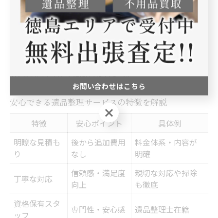
ことで、予想外の費用増加を防げます。
費用を抑えるコツとしては、自分でできる範囲の仕分け
や、不用品の一部をリサイクルショップに持ち込むなど
の工夫も有効です。業者選びの際は、追加料金やサービ
ス内容をしっかり確認しましょう。
お問い合わせはこちら
安心できる遺品整理サービスの特徴を解説
お問い合わせはこちら
特徴
安心ポイント
具体例
明瞭な見積も
後から追加費用
料金体系・内容が
り
なし
明確
信頼感・満足度
親切な対応や掃除
丁寧な対応
向上
も徹底
資格保有スタ
専門性・安心感
遺品整理士在籍
ッフ