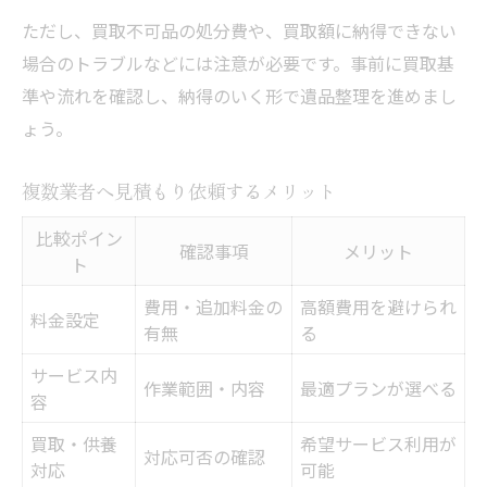
ただし、買取不可品の処分費や、買取額に納得できない
場合のトラブルなどには注意が必要です。事前に買取基
準や流れを確認し、納得のいく形で遺品整理を進めまし
ょう。
複数業者へ見積もり依頼するメリット
比較ポイン
確認事項
メリット
ト
費用・追加料金の
高額費用を避けられ
料金設定
有無
る
サービス内
作業範囲・内容
最適プランが選べる
容
買取・供養
希望サービス利用が
対応可否の確認
対応
可能