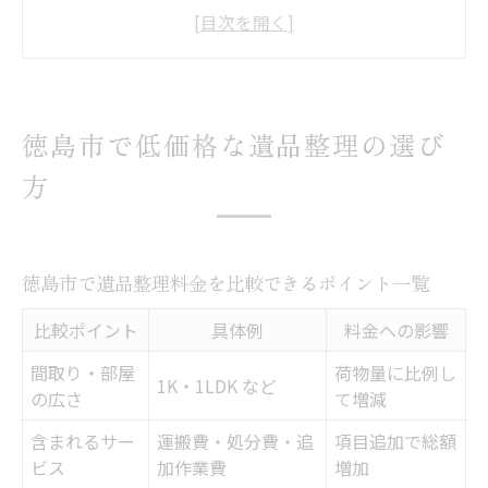
低価格遺品整理を選ぶ際の見極め方とは
遺品整理のサービス内容を確認する重要性
信頼できる遺品整理業者を見分けるコツ
初めてでも安心な遺品整理無料相談の活用
徳島市で低価格な遺品整理の選び
法
方
遺品整理の費用相場と安心のポイント解説
間取り別・徳島市の遺品整理費用相場早見
表
徳島市で遺品整理料金を比較できるポイント一覧
遺品整理費用が変動する主な要因とは
比較ポイント
具体例
料金への影響
安心できる遺品整理サービスの特徴を解説
追加料金が発生しやすいケースの注意点
間取り・部屋
荷物量に比例し
1K・1LDK など
の広さ
て増減
徳島市で利用できる遺品整理の補助制度
含まれるサー
運搬費・処分費・追
項目追加で総額
費用を抑える遺品整理の賢い進め方
ビス
加作業費
増加
遺品整理の費用を抑える具体的な方法比較