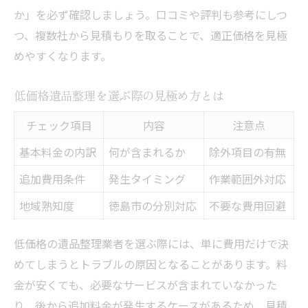
か」を必ず確認しましょう。口コミや評判も参考にしつ
追加料金が発生する条件を事前に確認
つ、複数社から見積もりを取ることで、適正価格を見極
徳島市の遺品整理でよくあるトラブル例
めやすくなります。
見積もり時に確認すべき項目一覧
安心して依頼するための見積もり比較術
低価格遺品整理を選ぶ際の見極め方とは
徳島市内遺品整理見積もり比較ポイント表
チェック項目
内容
注意点
見積もり依頼時の質問例とその意図
基本料金の内訳
何が含まれるか
除外項目の有無
複数業者比較で得するための工夫
追加費用条件
見積もり書のチェックポイントを解説
発生タイミング
作業範囲外対応
遺品整理費用の内訳を明確にするコツ
地域熟知度
徳島市の分別対応
不要な費用回避
低価格の遺品整理業者を選ぶ際には、単に費用だけで決
めてしまうとトラブルの原因となることがあります。料
金が安くても、必要なサービスが含まれていなかった
り、後から追加料金が発生するケースがあるため、見積