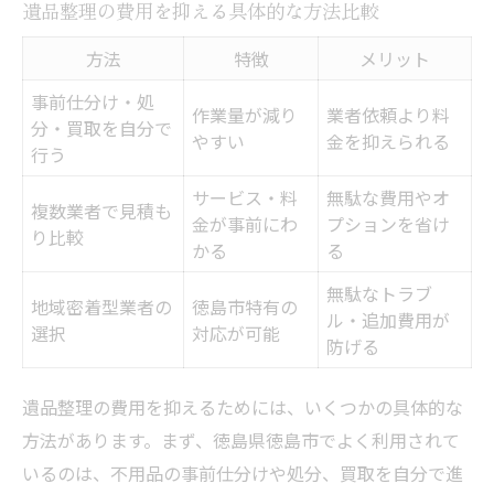
遺品整理の費用を抑える具体的な方法比較
方法
特徴
メリット
事前仕分け・処
作業量が減り
業者依頼より料
分・買取を自分で
やすい
金を抑えられる
行う
サービス・料
無駄な費用やオ
複数業者で見積も
金が事前にわ
プションを省け
り比較
かる
る
無駄なトラブ
地域密着型業者の
徳島市特有の
ル・追加費用が
選択
対応が可能
防げる
遺品整理の費用を抑えるためには、いくつかの具体的な
方法があります。まず、徳島県徳島市でよく利用されて
いるのは、不用品の事前仕分けや処分、買取を自分で進