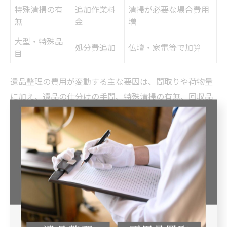
特殊清掃の有
追加作業料
清掃が必要な場合費用
無
金
増
大型・特殊品
処分費追加
仏壇・家電等で加算
目
遺品整理の費用が変動する主な要因は、間取りや荷物量
に加え、遺品の仕分けの手間、特殊清掃の有無、回収品
目の種類などが挙げられます。特に徳島県徳島市では、
地域の分別ルールや大型ごみ処分方法が影響するため、
追加作業が発生しやすい点に注意が必要です。
たとえば、仏壇や大型家具、家電リサイクル対象品が多
い場合は、通常よりも処分費用が高くなる傾向がありま
す。また、遺品の供養や買取サービスを希望する場合
は、オプション料金が発生することもあります。事前に
どんな作業が必要か整理し、見積もり時に詳細を伝える