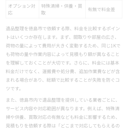
オプション対
特殊清掃・供養・買
不用品買取を活用した遺品整理の節約術
有無で料金差
応
取
複数業者へ見積もり依頼するメリット
徳島市で安く依頼できる時期やタイミング
遺品整理を徳島市で依頼する際、料金を比較するポイン
トはいくつか存在します。まず、間取りや部屋の広さ、
自分でできる遺品整理と業者依頼の違い
荷物の量によって費用が大きく変動するため、同じ1Kで
納得できる遺品整理を実現する秘訣
も荷物の量や作業内容によって見積もり額が異なること
遺品整理で後悔しないためのポイント比較
を理解しておくことが大切です。さらに、料金には基本
家族と話し合いながら進めるコツ
料金だけでなく、運搬費や処分費、追加作業費などが含
徳島市で遺品供養を依頼する際の流れ
まれる場合があり、総額で比較することが失敗を防ぐコ
満足度の高い遺品整理を行うための準備
ツです。
遺品整理の口コミを参考にする利点
また、徳島市内で遺品整理を提供している業者ごとに、
低価格サービスを選ぶ際の注意点とは
サービス内容や対応範囲が異なります。例えば、特殊清
低価格遺品整理業者のサービス比較表
掃や供養、買取対応の有無なども料金に影響するため、
料金だけで選ぶと失敗しやすい理由
見積もりを依頼する際は「どこまで対応してもらえるの