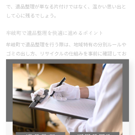
で、遺品整理が単なる片付けではなく、温かい思い出と
して心に残るでしょう。
牟岐町で遺品整理を快適に進めるポイント
牟岐町で遺品整理を行う際は、地域特有の分別ルールや
ゴミの出し方、リサイクルの仕組みを事前に確認してお
くことが重要です。自治体のホームページや役場で最新
情報を入手し、スムーズな作業計画を立てましょう。
また、遺品整理業者に相談する際は、地元での実績や口
コミ、サービス内容をしっかり比較することが快適に進
めるコツです。見積もりや仕分けの相談は無料で受け付
けている業者も多く、複数社から話を聞くことで安心感
が高まります。
無理をせず、家族や地域の協力を得ながら段階的に進め