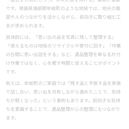
遺品整理の不安を和らげる相談のコツ
です。徳島県海部郡牟岐町のような地域では、地元の風
負担を軽減する遺品整理の計画作り
習や人のつながりを活かしながら、前向きに取り組む工
夫が求められます。
心に寄り添う遺品整理の進行ポイント
丁寧な仕分けで心穏やかに整理を実現
具体的には、「思い出の品を写真に残して整理する」
「使えるものは地域のリサイクルや寄付に回す」「作業
遺品整理で大切なものを丁寧に仕分ける
の合間に思い出話をする」など、遺品整理を単なる片付
心が落ち着く遺品整理の整理術とは
け作業ではなく、心を癒す時間と捉えることがポイント
思い出に寄り添った遺品整理の方法
です。
遺品整理で心穏やかに進める工夫を紹介
例えば、牟岐町のご家庭では「残す品と手放す品を家族
仕分け作業で遺品整理をスムーズに進行
で話し合い、思い出を共有しながら進めたことで、気持
ちが軽くなった」という事例もあります。前向きな気持
ちを意識することで、遺品整理が心の整理にもつながり
ます。