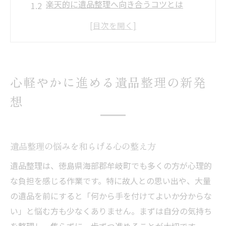
楽天的に遺品整理へ向き合うコツとは
遺品整理を始める前の心構えを解説
前向きな遺品整理を支える環境づくり
負担を軽減する遺品整理の考え方実践例
遺品整理で笑顔を届ける徳島県海部郡牟岐町の
心軽やかに進める遺品整理の新発
工夫
想
地元に根ざした遺品整理のサポート方法
遺品整理で家族が笑顔になる仕分けの工夫
楽天的な発想で遺品整理を楽しく進める方
遺品整理の悩みを和らげる心の整え方
法
遺品整理は、徳島県海部郡牟岐町でも多くの方が心理的
遺品整理で感謝が広がる地域のつながり
な負担を感じる作業です。特に故人との思い出や、大量
牟岐町で遺品整理を快適に進めるポイント
の遺品を前にすると「何から手を付けてよいか分からな
楽天的な考え方が導く遺品整理の安心感
い」と悩む方も少なくありません。まずは自分の気持ち
楽天的な視点で遺品整理の不安を解消