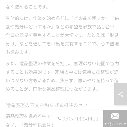
なく進めることです。
具体的には、作業を始める前に「どの品を残すか」「供
養や処分はどうするか」などの希望を家族で話し合い、
全員の意見を尊重することが大切です。たとえば「形見
分け」などを通じて思い出を共有することで、心の整理
も進みます。
また、遺品整理の作業を分担し、無理のない範囲で協力
することも効果的です。家族の中には気持ちの整理が追
いつかない方もいるため、焦らず、思いやりを持って進
めることが、円滑な遺品整理につながります。
遺品整理の不安を和らげる相談のコツ
遺品整理を進める中で「何から始めればいいのか分から
090-7144-1414
ない」「処分や供養はどうすればいいのか」といった不
お問い合わせ