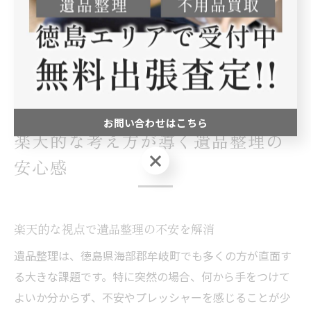
ることが、心身ともに負担を減らすポイントです。実際
に「計画的に作業を進めたことで、焦らず快適に終えら
れた」という利用者の声もあり、準備とサポート体制が
大切だと分かります。
お問い合わせはこちら
楽天的な考え方が導く遺品整理の
お問い合わせはこちら
安心感
楽天的な視点で遺品整理の不安を解消
遺品整理は、徳島県海部郡牟岐町でも多くの方が直面す
る大きな課題です。特に突然の場合、何から手をつけて
よいか分からず、不安やプレッシャーを感じることが少