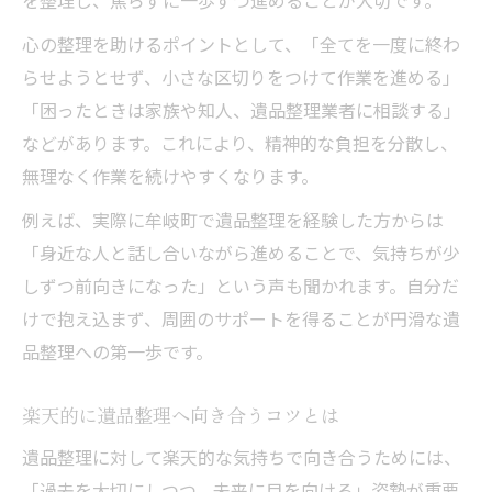
を整理し、焦らずに一歩ずつ進めることが大切です。
遺品整理の安心感を高める心の持ち方
心の整理を助けるポイントとして、「全てを一度に終わ
前向きな遺品整理が心の整理を促進
らせようとせず、小さな区切りをつけて作業を進める」
遺品整理の安心を支えるサポート体制
「困ったときは家族や知人、遺品整理業者に相談する」
などがあります。これにより、精神的な負担を分散し、
ストレスを減らす遺品整理の工夫と実践
無理なく作業を続けやすくなります。
故人への想いを守る牟岐町での遺品整理術
遺品整理で大切な想い出を丁寧に守る方法
例えば、実際に牟岐町で遺品整理を経験した方からは
「身近な人と話し合いながら進めることで、気持ちが少
心を込めた遺品整理の仕分けポイント
しずつ前向きになった」という声も聞かれます。自分だ
想いを形に残す遺品整理のおすすめ手順
けで抱え込まず、周囲のサポートを得ることが円滑な遺
遺品整理で家族の思い出を未来へつなぐ
品整理への第一歩です。
牟岐町ならではの遺品整理の配慮と工夫
気持ちに寄り添う遺品整理のはじめ方
楽天的に遺品整理へ向き合うコツとは
遺品整理を始める前の心の準備を大切に
遺品整理に対して楽天的な気持ちで向き合うためには、
家族の気持ちを支える遺品整理の進め方
「過去を大切にしつつ、未来に目を向ける」姿勢が重要